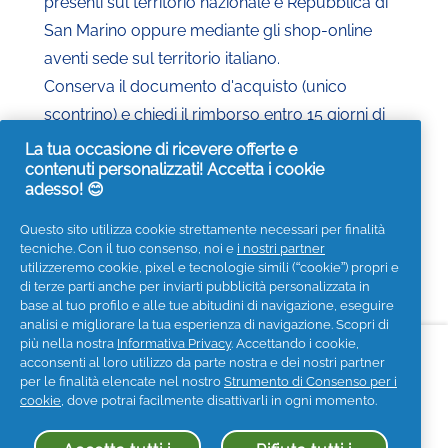
presenti sul territorio nazionale e Repubblica di
San Marino oppure mediante gli shop-online
aventi sede sul territorio italiano.
Conserva il documento d'acquisto (unico
scontrino) e chiedi il rimborso entro 15 giorni di
calendario dall'acquisto.
La tua occasione di ricevere offerte e
contenuti personalizzati! Accetta i cookie
*Puoi chiedere un solo rimborso del trattamento
adesso! 😊
meno caro fino ad un massimo di 7 €.
Prodotti coinvolti e termini e condizioni
qui
.
Questo sito utilizza cookie strettamente necessari per finalità
tecniche. Con il tuo consenso, noi e
i nostri partner
utilizzeremo cookie, pixel e tecnologie simili (“cookie”) propri e
di terze parti anche per inviarti pubblicità personalizzata in
base al tuo profilo e alle tue abitudini di navigazione, eseguire
analisi e migliorare la tua esperienza di navigazione. Scopri di
più nella nostra
Informativa Privacy
. Accettando i cookie,
Informazioni su P&G
acconsenti al loro utilizzo da parte nostra e dei nostri partner
per le finalità elencate nel nostro
Strumento di Consenso per i
Contattaci
Visita it.pg.com
Privacy
cookie
, dove potrai facilmente disattivarli in ogni momento.
Informativa sui Cookies
Termini e Condizioni