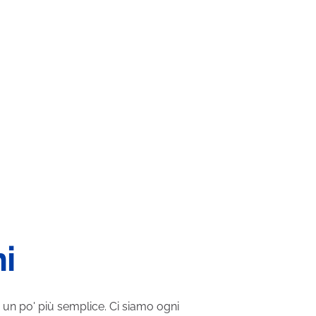
Ne
ni
no un po' più semplice. Ci siamo ogni