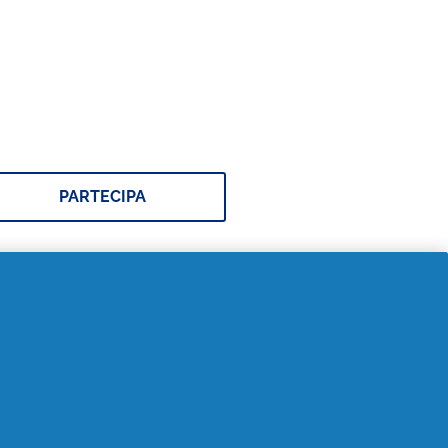
Vinci con Stelle del
Pulito
PARTECIPA