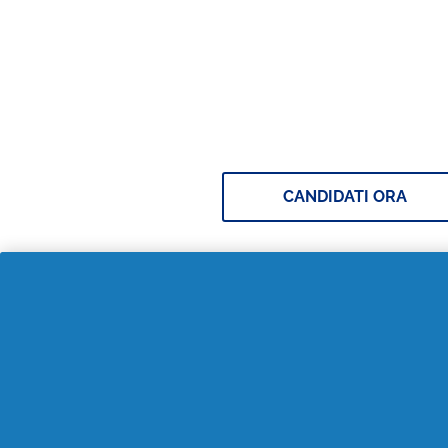
Unisciti alla Creators
Squad
CANDIDATI ORA
Scopri tutte le iniziat