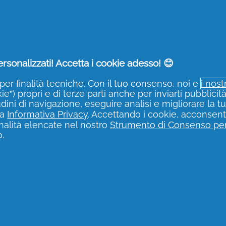
ne e
rsonalizzati! Accetta i cookie adesso! 😊
per finalità tecniche. Con il tuo consenso, noi e
i nost
e”) propri e di terze parti anche per inviarti pubblicit
udini di navigazione, eseguire analisi e migliorare la t
ra
Informativa Privacy
. Accettando i cookie, acconsenti
finalità elencate nel nostro
Strumento di Consenso per
.