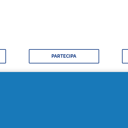
Vinci la tua Estate con
Per Te
PARTECIPA
SCOPRI DI PIÙ
ive: