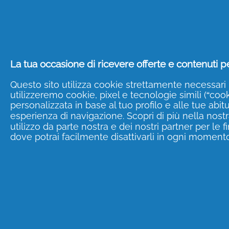
cashback, promozio
concorsi a premi
SCOPRI DI PIÙ
La tua occasione di ricevere offerte e contenuti pe
Questo sito utilizza cookie strettamente necessari 
utilizzeremo cookie, pixel e tecnologie simili (“cooki
personalizzata in base al tuo profilo e alle tue abit
esperienza di navigazione. Scopri di più nella nost
utilizzo da parte nostra e dei nostri partner per le 
dove potrai facilmente disattivarli in ogni momento
Informazioni su P & G
Accessibilità
Contattaci