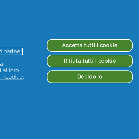
Accetta tutti i cookie
ri partner
à
Rifiuta tutti i cookie
ua
 al loro
Decido io
 i cookie
,
Seguici sui social