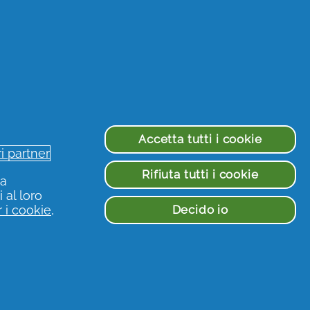
 una piccola scelta nel momento
tante per l’ambiente.
anche di tutte le
promozioni attive
Accetta tutti i cookie
ri partner
à
oi dati e cliccare sul pulsante
Rifiuta tutti i cookie
ua
 al loro
Decido io
 i cookie
,
e
sui tuoi acquisti e tantissime