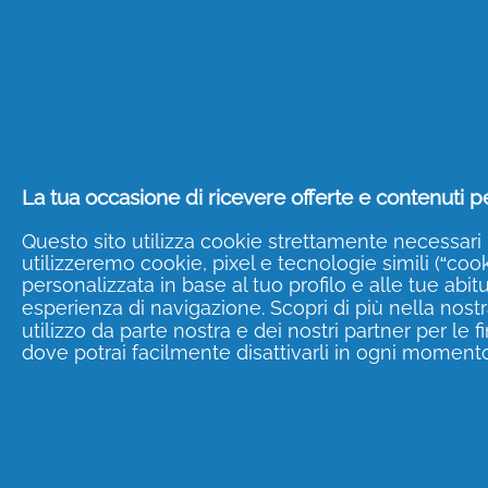
quindi corrisponderà
un metro quad
dell’acquisto, puoi non solo scegli
Aiuta la natura e cont
Acquista i prodotti di hair-care di
La tua occasione di ricevere offerte e contenuti pe
di Per Te sui prodotti P&G
!
Questo sito utilizza cookie strettamente necessari 
utilizzeremo cookie, pixel e tecnologie simili (“cooki
Ti basta accedere alla
pagina di re
personalizzata in base al tuo profilo e alle tue abit
“Registrati”.
esperienza di navigazione. Scopri di più nella nost
utilizzo da parte nostra e dei nostri partner per le 
dove potrai facilmente disattivarli in ogni momento
In questo modo potrai ricevere
ag
offerte dedicate a te
e alla pulizia