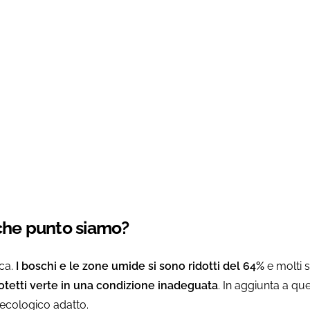
ione
nd
a che punto siamo?
ca.
I boschi e le zone umide si sono ridotti del 64%
e molti s
rotetti verte in una condizione inadeguata
. In aggiunta a qu
 ecologico adatto.