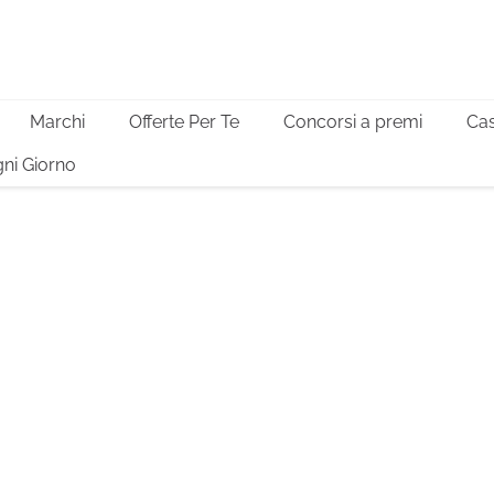
Marchi
Offerte Per Te
Concorsi a premi
Cas
ni Giorno
ly: il progetto
ardare la