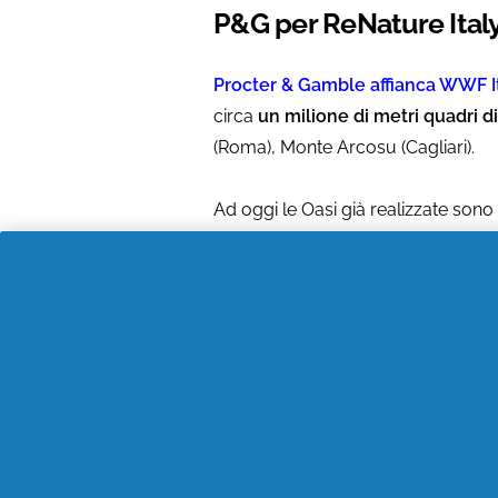
P&G per ReNature Ital
Procter & Gamble affianca WWF It
circa
un milione di metri quadri d
(Roma), Monte Arcosu (Cagliari).
Ad oggi le Oasi già realizzate sono t
misurazione effettuata da Etifor, sp
cattura e il mantenimento del carbo
esempio, riguardo alla conservazion
esemplari stimati tra il 2019 e il 202
E tu cosa puoi fare per
A partire
da dicembre 2022 fino a
Herbal Essences
,
P&G donerà un eu