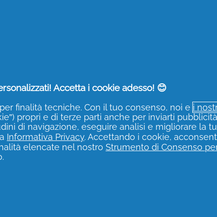
ro di terra riqualificato
. Perciò, semplicemente compiendo
ere prodotti di qualità, ma anche sostenere un’iniziativa impor
rolla le promozioni P&G
 P&G per supportare il progetto ReNature Italy, ma
approfitta 
rsonalizzati! Accetta i cookie adesso! 😊
per finalità tecniche. Con il tuo consenso, noi e
i nost
e”) propri e di terze parti anche per inviarti pubblicit
gistrazione di Per Te
, completare i campi vuoti inserendo i tu
udini di navigazione, eseguire analisi e migliorare la t
ra
Informativa Privacy
. Accettando i cookie, acconsenti
finalità elencate nel nostro
Strumento di Consenso per
.
giornamenti su promozioni, nuovi
cashback
per risparmiar
 della tua casa!