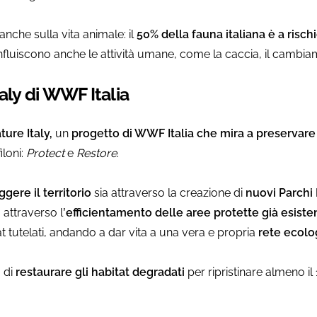
anche sulla vita animale: il
50% della fauna italiana è a risch
 influiscono anche le attività umane, come la caccia, il cambi
aly di WWF Italia
ure Italy,
un
progetto di WWF Italia che mira a preservare 
iloni:
Protect
e
Restore
.
gere il territorio
sia attraverso la creazione di
nuovi Parchi 
 attraverso l’
efficientamento delle aree protette già esisten
at tutelati, andando a dar vita a una vera e propria
rete ecolo
a di
restaurare gli habitat degradati
per ripristinare almeno il 
.