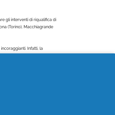
e gli interventi di riqualifica di
igona (Torino), Macchiagrande
ncoraggianti. Infatti, la
della riqualificazione, quali la
lla qualità dell’acqua. Ad
to un aumento del 46% degli
ra
Pantene
,
Head&Shoulders
o
o. Ad ogni prodotto acquistato,