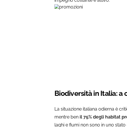
impegno costante e attivo.
Vuoi prestare attenz
all’ambiente?
Scegli i prodotti di un bra
impegnato per la natura!
Biodiversità in Italia: 
La situazione italiana odierna è criti
mentre ben
il 75% degli habitat p
laghi e fiumi non sono in uno stato