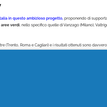
y
alia in questo ambizioso progetto
,
proponendo
di supportar
i aree verdi
, nello specifico quelle di Vanzago (Milano), Valtr
re (Trento, Roma e Cagliari) e i risultati ottenuti sono davvero i
in-off dell’Università di Padova, ha confermato diversi benefici 
nio, la conservazione della biodiversità e la preservazione de
e di specie chiave per gli ecosistemi forestali, si è registra
0.
 la natura?
 marzo 2023
, acquistando un prodotto di un brand a scelta t
ro al progetto ReNature Italy, fino a un totale di 30.000 eur