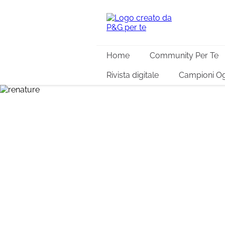
Home
Community Per Te
Rivista digitale
Campioni Og
ReNature Ita
per salvagu