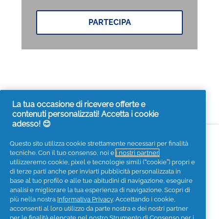
PARTECIPA
La tua occasione di ricevere offerte e
contenuti personalizzati! Accetta i cookie
adesso! 😊
Accessibilità
Contattaci
Visita it.pg.com
Questo sito utilizza cookie strettamente necessari per finalità
tecniche. Con il tuo consenso, noi e
i nostri partner
Seguici sui social
utilizzeremo cookie, pixel e tecnologie simili (“cookie”) propri e
di terze parti anche per inviarti pubblicità personalizzata in
base al tuo profilo e alle tue abitudini di navigazione, eseguire
analisi e migliorare la tua esperienza di navigazione. Scopri di
più nella nostra
Informativa Privacy
. Accettando i cookie,
acconsenti al loro utilizzo da parte nostra e dei nostri partner
Privacy
Informativa sui Cookies
per le finalità elencate nel nostro
Strumento di Consenso per i