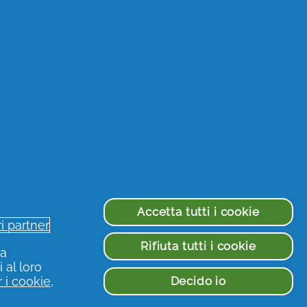
astica, è importante iniziare un
dicata.
u promozioni, campioni gratuiti,
 completare i campi vuoti
 prodotti per te e per la cura del
Accetta tutti i cookie
ri partner
à
Rifiuta tutti i cookie
ua
 al loro
Decido io
 i cookie
,