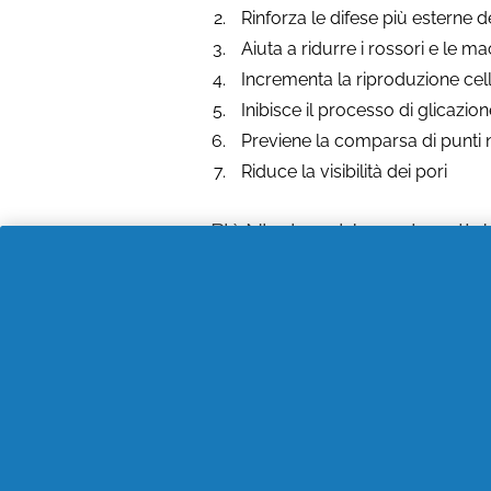
Rinforza le difese più esterne 
Aiuta a ridurre i rossori e le ma
Incrementa la riproduzione cel
Inibisce il processo di glicazio
Previene la comparsa di punti n
Riduce la visibilità dei pori
Più Niacinamide per la pelle!
La Niacinamide è, ad oggi,
uno deg
sempre usata ma nuovi studi hanno
Aumentando i livelli, aumentano di
Il nostro consiglio: Olaz Total
Non hai ancora testato la crema gior
formula totalmente rinnovata e arr
E in più anche il 50% di provitamina