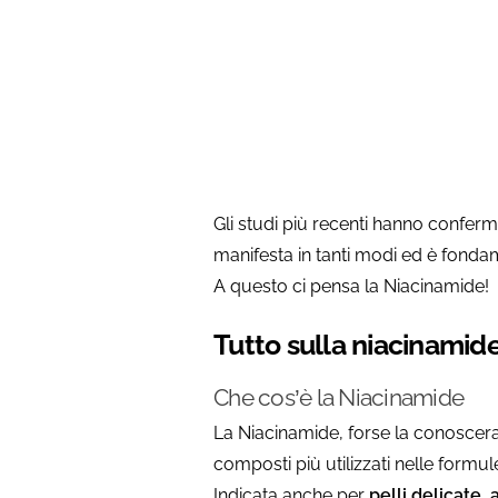
Prenota il rimborso sui tuo
preferiti su Per Te!
Gli studi più recenti hanno conferm
manifesta in tanti modi ed è fondame
A questo ci pensa la Niacinamide!
Tutto sulla niacinamide
Che cos’è la Niacinamide
La Niacinamide, forse la conoscera
composti più utilizzati nelle formu
Indicata anche per
pelli delicate,