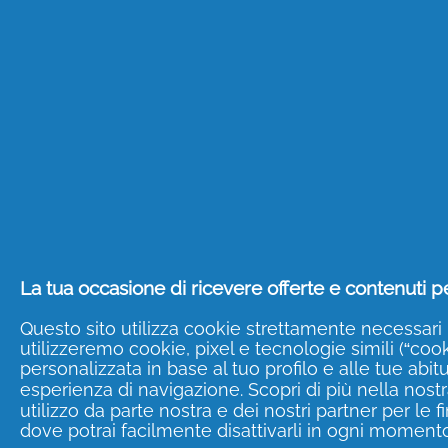
E ricorda, per prevenire la compars
trattamento con una crema antirugh
Se hai bisogno di qualche consiglio
Scopri le promozioni P
Hai già trovato delle
promozioni su
consigli, recensioni e tantissime of
inserendo i tuoi dati e cliccare sul
tuo corpo al miglior prezzo!
La tua occasione di ricevere offerte e contenuti pe
Questo sito utilizza cookie strettamente necessari 
utilizzeremo cookie, pixel e tecnologie simili (“cooki
personalizzata in base al tuo profilo e alle tue abit
esperienza di navigazione. Scopri di più nella nost
utilizzo da parte nostra e dei nostri partner per le 
dove potrai facilmente disattivarli in ogni momento