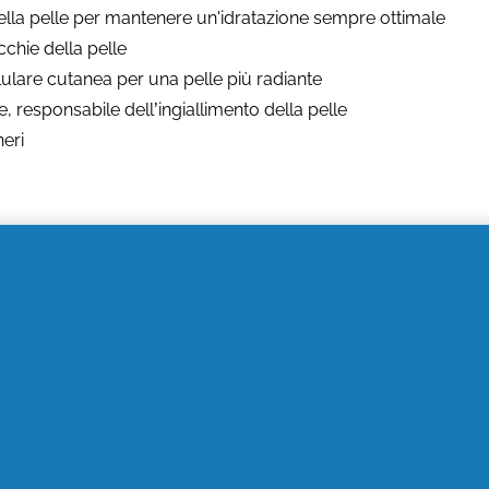
della pelle per mantenere un'idratazione sempre ottimale
cchie della pelle
lulare cutanea per una pelle più radiante
ne, responsabile dell’ingiallimento della pelle
eri
li ingredienti anti invecchiamento più efficaci
che puoi tro
 svelato che il potenziale della Niacinamide è ben più ampi
 conseguenza anche i benefici anti età!
 Effects
no Total Effects di Olaz? Garantisce i 7 benefici di cui la tua 
icchita:
adesso contiene il 40% in più di Niacinamide
, la vit
 B5, per un'idratazione intensa e duratura.