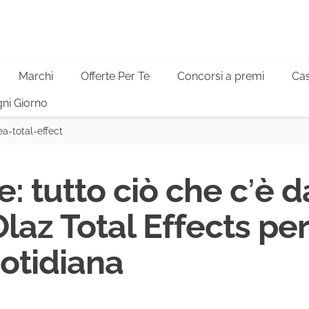
Marchi
Offerte Per Te
Concorsi a premi
Cas
ni Giorno
ea-total-effect
 tutto ciò che c’è da
laz Total Effects per
otidiana