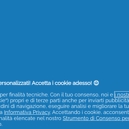
a delle prime rughe e mantenere la pelle del viso tonica ed el
e di qualità!
 su quale crema antirughe scegliere, leggi la nostra guida de
&G attive e risparmia!
i prodotti P&G
adatte a te? Se vuoi ricevere aggiornamenti s
ferte, ti basta accedere alla
pagina di registrazione di Per Te
,
 pulsante
Registrati
. In questo modo potrai acquistare numerosi
rsonalizzati! Accetta i cookie adesso! 😊
per finalità tecniche. Con il tuo consenso, noi e
i nost
e”) propri e di terze parti anche per inviarti pubblicit
udini di navigazione, eseguire analisi e migliorare la t
ra
Informativa Privacy
. Accettando i cookie, acconsenti
finalità elencate nel nostro
Strumento di Consenso per
.