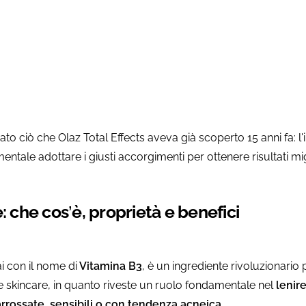
i prodotti
ato ciò che Olaz Total Effects aveva già scoperto 15 anni fa: 
ntale adottare i giusti accorgimenti per ottenere risultati migl
: che cos’è, proprietà e benefici
i con il nome di
Vitamina B3
, è un ingrediente rivoluzionario 
le skincare, in quanto riveste un ruolo fondamentale nel
lenire
 arrossate, sensibili o con tendenza acneica
.