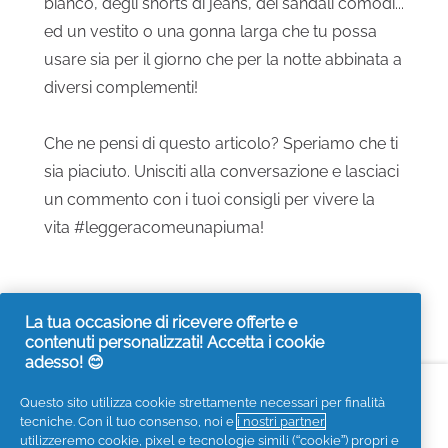
bianco, degli shorts di jeans, dei sandali comodi...
ed un vestito o una gonna larga che tu possa
usare sia per il giorno che per la notte abbinata a
diversi complementi!
Che ne pensi di questo articolo? Speriamo che ti
sia piaciuto. Unisciti alla conversazione e lasciaci
un commento con i tuoi consigli per vivere la
vita #leggeracomeunapiuma!
La tua occasione di ricevere offerte e
contenuti personalizzati! Accetta i cookie
adesso! 😊
Accessibilità
Contattaci
Visita it.pg.com
Questo sito utilizza cookie strettamente necessari per finalità
tecniche. Con il tuo consenso, noi e
i nostri partner
Seguici sui social
utilizzeremo cookie, pixel e tecnologie simili (“cookie”) propri e