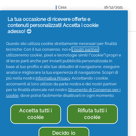
Casa
16/12/2021
La tua occasione di ricevere offerte e
contenuti personalizzati! Accetta i cookie
adesso! 😊
Accessibilità
Contattaci
Visita it.pg.com
Questo sito utilizza cookie strettamente necessari per finalità
tecniche. Con il tuo consenso, noi e
i nostri partner
Seguici sui social
utilizzeremo cookie, pixel e tecnologie simili (“cookie”) propri e
di terze parti anche per inviarti pubblicità personalizzata in
base al tuo profilo e alle tue abitudini di navigazione, eseguire
analisi e migliorare la tua esperienza di navigazione. Scopri di
più nella nostra
Informativa Privacy
. Accettando i cookie,
acconsenti al loro utilizzo da parte nostra e dei nostri partner
Privacy
Informativa sui Cookies
per le finalità elencate nel nostro
Strumento di Consenso per i
Termini e Condizioni
I Miei Dati
cookie
, dove potrai facilmente disattivarli in ogni momento.
Informazioni societarie
Accetta tutti i
Rifiuta tutti i
Dichiarazione di accessibilità
cookie
cookie
© 2025 Procter & Gamble. Tutti i diritti sono riservati. L'uso
e l'accesso alle informazioni di questo sito sono soggetti a
Termini & Condizioni stabiliti nel nostro contratto legale.
Decido io
Procter & Gamble Holding S.r.l. - P.IVA 05269321005