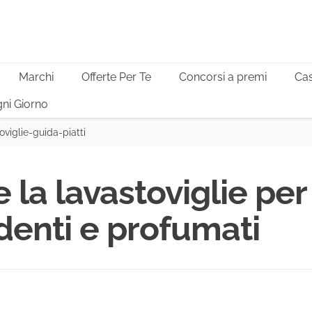
Marchi
Offerte Per Te
Concorsi a premi
Cas
ni Giorno
oviglie-guida-piatti
 la lavastoviglie per
ndenti e profumati