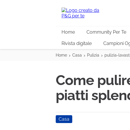
Home
Community Per Te
Rivista digitale
Campioni Og
Home
Casa
Pulizia
pulizia-lavast
Come pulire
piatti sple
Casa