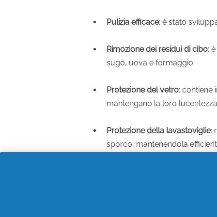
Pulizia efficace
: è stato svilup
Rimozione dei residui di cibo
: 
sugo, uova e formaggio
Protezione del vetro
: contiene 
mantengano la loro lucentezza
Protezione della lavastoviglie
:
sporco, mantenendola efficient
Facilità d'uso
: è facile da usar
lavaggio
Risparmio di tempo e acqua
: 