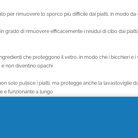
pato per rimuovere lo sporco più difficile dai piatti, in modo d
è in grado di rimuovere efficacemente i residui di cibo dai piatt
ingredienti che proteggono il vetro, in modo che i bicchieri e i 
 e non diventino opachi
 non solo pulisce i piatti, ma protegge anche la lavastoviglie 
e e funzionante a lungo
e, grazie alla sua formula concentrata che richiede solo una p
grazie alla sua efficacia nel rimuovere lo sporco, il detersivo 