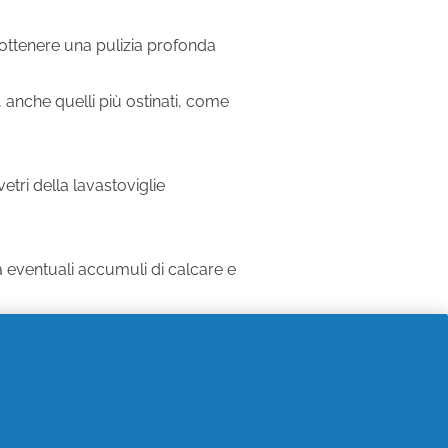
a ottenere una pulizia profonda
i, anche quelli più ostinati, come
vetri della lavastoviglie
da eventuali accumuli di calcare e
iccola quantità di prodotto per ogni
Fairy consente di risparmiare tempo