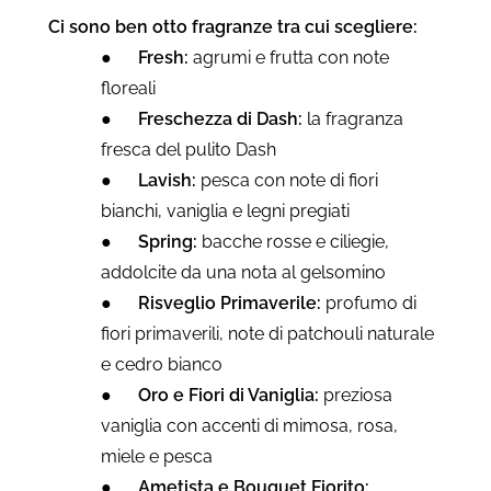
Ci sono ben otto fragranze tra cui scegliere:
●
Fresh:
agrumi e frutta con note
floreali
●
Freschezza di Dash:
la fragranza
fresca del pulito Dash
●
Lavish:
pesca con note di fiori
bianchi, vaniglia e legni pregiati
●
Spring:
bacche rosse e ciliegie,
addolcite da una nota al gelsomino
●
Risveglio Primaverile:
profumo di
fiori primaverili, note di patchouli naturale
e cedro bianco
●
Oro e Fiori di Vaniglia:
preziosa
vaniglia con accenti di mimosa, rosa,
miele e pesca
●
Ametista e Bouquet Fiorito: