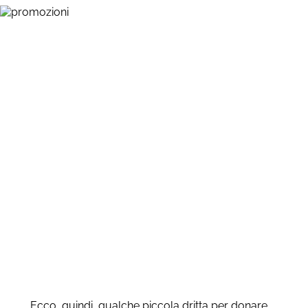
Profuma il tuo bucato come
più ti piace con Lenor Perle e
Lenor Unstoppables
Ecco, quindi, qualche piccola dritta per donare