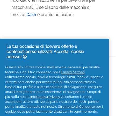
ricordati che Halloween è per divertirsi e per
macchiarsi... E se ci sono delle macchie di
mezzo,
Dash
è pronto ad aiutarti.
La tua occasione di ricevere offerte e
contenuti personalizzati! Accetta i cookie
adesso! 😊
Accessibilità
Contattaci
Visita it.pg.com
Questo sito utilizza cookie strettamente necessari per finalità
tecniche. Con il tuo consenso, noi e
i nostri partner
Seguici sui social
utilizzeremo cookie, pixel e tecnologie simili (“cookie”) propri e
di terze parti anche per inviarti pubblicità personalizzata in
base al tuo profilo e alle tue abitudini di navigazione, eseguire
analisi e migliorare la tua esperienza di navigazione. Scopri di
più nella nostra
Informativa Privacy
. Accettando i cookie,
acconsenti al loro utilizzo da parte nostra e dei nostri partner
Privacy
Informativa sui Cookies
per le finalità elencate nel nostro
Strumento di Consenso per i
Termini e Condizioni
I Miei Dati
cookie
, dove potrai facilmente disattivarli in ogni momento.