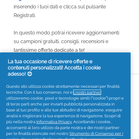
inserendo i tuoi dati e clicca sul pulsante
Registrati.
In questo modo potrai ricevere aggiornamenti
su campioni gratuiti, consigli, recensioni e
tantissime offerte dedicate a te!
La tua occasione di ricevere offerte e
contenuti personalizzati! Accetta i cookie
adesso! 😊
Accessibilità
Contattaci
Visita it.pg.com
Questo sito utilizza cookie strettamente necessari per finalità
tecniche. Con il tuo consenso, noi e
i nostri partner
Seguici sui social
utilizzeremo cookie, pixel e tecnologie simili (“cookie”) propri e
di terze parti anche per inviarti pubblicità personalizzata in
base al tuo profilo e alle tue abitudini di navigazione, eseguire
analisi e migliorare la tua esperienza di navigazione. Scopri di
più nella nostra
Informativa Privacy
. Accettando i cookie,
acconsenti al loro utilizzo da parte nostra e dei nostri partner
Privacy
Informativa sui Cookies
per le finalità elencate nel nostro
Strumento di Consenso per i