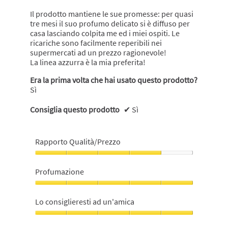
stelle.
Il prodotto mantiene le sue promesse: per quasi
tre mesi il suo profumo delicato si è diffuso per
casa lasciando colpita me ed i miei ospiti. Le
ricariche sono facilmente reperibili nei
supermercati ad un prezzo ragionevole!
La linea azzurra è la mia preferita!
Era la prima volta che hai usato questo prodotto?
Sì
Consiglia questo prodotto
✔
Sì
Rapporto Qualità/Prezzo
Rapporto
Qualità/Prezzo,
Profumazione
4
su
Profumazione,
5
5
Lo consiglieresti ad un'amica
su
5
Lo