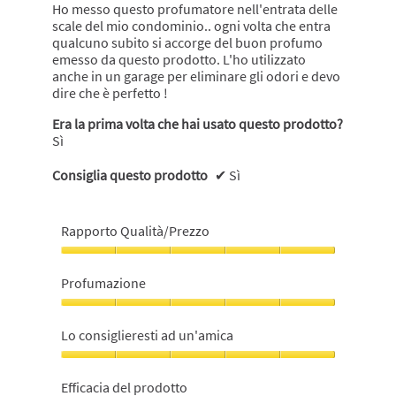
di
Ho messo questo profumatore nell'entrata delle
seguito
scale del mio condominio.. ogni volta che entra
qualcuno subito si accorge del buon profumo
emesso da questo prodotto. L'ho utilizzato
anche in un garage per eliminare gli odori e devo
dire che è perfetto !
Era la prima volta che hai usato questo prodotto?
Sì
Consiglia questo prodotto
✔
Sì
Rapporto Qualità/Prezzo
Rapporto
Qualità/Prezzo,
Profumazione
5
su
Profumazione,
5
5
Lo consiglieresti ad un'amica
su
5
Lo
consiglieresti
Efficacia del prodotto