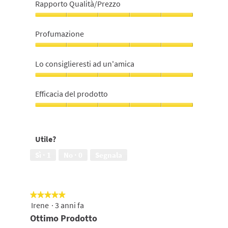
Rapporto Qualità/Prezzo
Rapporto
Qualità/Prezzo,
Profumazione
5
su
Profumazione,
5
5
Lo consiglieresti ad un'amica
su
5
Lo
consiglieresti
Efficacia del prodotto
ad
un'amica,
Efficacia
5
del
su
prodotto,
Utile?
5
5
su
Sì ·
1
No ·
0
Segnala
5
★★★★★
★★★★★
Irene
·
3 anni fa
5
su
Ottimo Prodotto
5