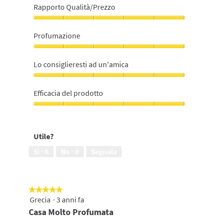
Rapporto Qualità/Prezzo
Rapporto
Qualità/Prezzo,
Profumazione
5
su
Profumazione,
5
5
Lo consiglieresti ad un'amica
su
5
Lo
consiglieresti
Efficacia del prodotto
ad
un'amica,
Efficacia
5
del
su
prodotto,
Utile?
5
5
su
Sì ·
0
No ·
0
Segnala
5
★★★★★
★★★★★
Grecia
·
3 anni fa
5
su
Casa Molto Profumata
5