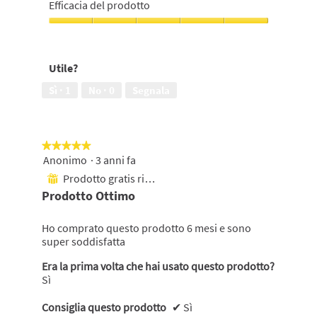
consiglieresti
Efficacia del prodotto
ad
un'amica,
Efficacia
5
del
su
prodotto,
Utile?
5
5
su
Sì ·
1
No ·
0
Segnala
5
★★★★★
★★★★★
Anonimo
·
3 anni fa
5
su
Prodotto gratis ricevuto
⊞
5
Prodotto Ottimo
stelle.
Ho comprato questo prodotto 6 mesi e sono
super soddisfatta
Era la prima volta che hai usato questo prodotto?
Sì
Consiglia questo prodotto
✔
Sì