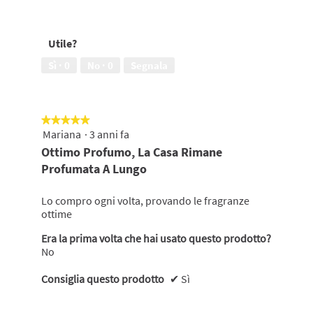
un'amica,
Efficacia
5
del
su
prodotto,
Utile?
5
5
su
Sì ·
0
No ·
0
Segnala
5
★★★★★
★★★★★
Mariana
·
3 anni fa
5
su
Ottimo Profumo, La Casa Rimane
5
Profumata A Lungo
stelle.
Lo compro ogni volta, provando le fragranze
ottime
Era la prima volta che hai usato questo prodotto?
No
Consiglia questo prodotto
✔
Sì