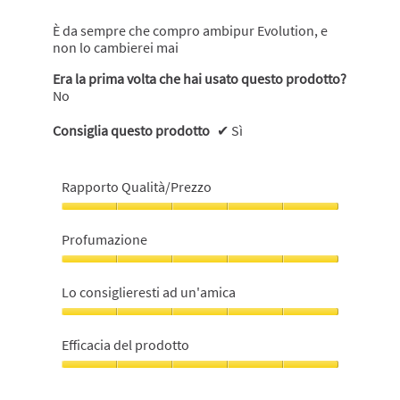
stelle.
È da sempre che compro ambipur Evolution, e
non lo cambierei mai
Era la prima volta che hai usato questo prodotto?
No
Consiglia questo prodotto
✔
Sì
Rapporto Qualità/Prezzo
Rapporto
Qualità/Prezzo,
Profumazione
5
su
Profumazione,
5
5
Lo consiglieresti ad un'amica
su
5
Lo
consiglieresti
Efficacia del prodotto
ad
un'amica,
Efficacia
5
del