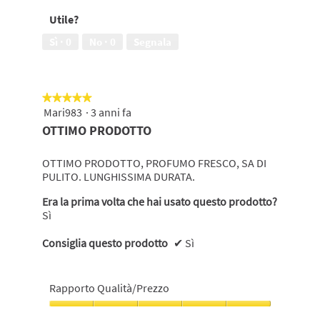
su
prodotto,
Utile?
5
5
su
Sì ·
0
No ·
0
Segnala
5
★★★★★
★★★★★
Mari983
·
3 anni fa
5
su
OTTIMO PRODOTTO
5
stelle.
OTTIMO PRODOTTO, PROFUMO FRESCO, SA DI
PULITO. LUNGHISSIMA DURATA.
Era la prima volta che hai usato questo prodotto?
Sì
Consiglia questo prodotto
✔
Sì
Rapporto Qualità/Prezzo
Rapporto