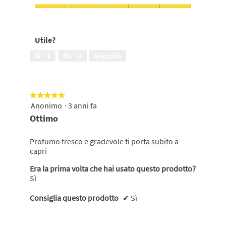
ad
un'amica,
Efficacia
5
del
su
prodotto,
Utile?
5
5
su
Sì ·
1
No ·
0
Segnala
5
★★★★★
★★★★★
Anonimo
·
3 anni fa
5
su
Ottimo
5
stelle.
Profumo fresco e gradevole ti porta subito a
capri
Era la prima volta che hai usato questo prodotto?
Sì
Consiglia questo prodotto
✔
Sì