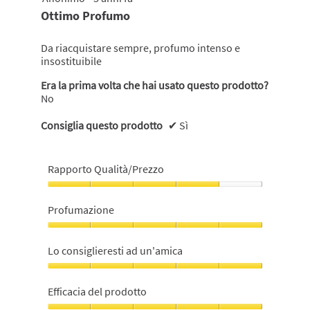
su
Ottimo Profumo
5
stelle.
Da riacquistare sempre, profumo intenso e
insostituibile
Era la prima volta che hai usato questo prodotto?
No
Consiglia questo prodotto
✔
Sì
Rapporto Qualità/Prezzo
Rapporto
Qualità/Prezzo,
Profumazione
4
su
Profumazione,
5
5
Lo consiglieresti ad un'amica
su
5
Lo
consiglieresti
Efficacia del prodotto
ad