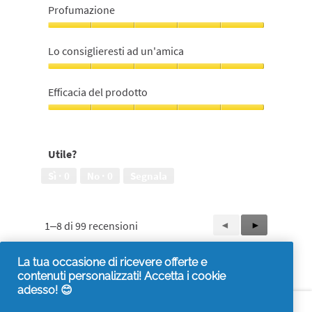
Qualità/Prezzo,
Profumazione
5
su
Profumazione,
5
5
Lo consiglieresti ad un'amica
su
5
Lo
consiglieresti
Efficacia del prodotto
ad
un'amica,
Efficacia
5
del
su
prodotto,
Utile?
5
5
su
Sì ·
0
No ·
0
Segnala
5
1–8 di 99 recensioni
Precedente
◄
Successiva
►
Reviews
Reviews
La tua occasione di ricevere offerte e
contenuti personalizzati! Accetta i cookie
adesso! 😊
Accessibilità
Contattaci
Visita it.pg.com