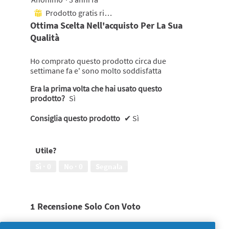
su
Prodotto gratis ricevuto
⊞
5
Ottima Scelta Nell'acquisto Per La Sua
stelle.
Qualità
Ho comprato questo prodotto circa due
settimane fa e' sono molto soddisfatta
Era la prima volta che hai usato questo
prodotto?
Sì
Consiglia questo prodotto
✔
Sì
Utile?
Sì ·
0
No ·
0
Segnala
1 Recensione Solo Con Voto