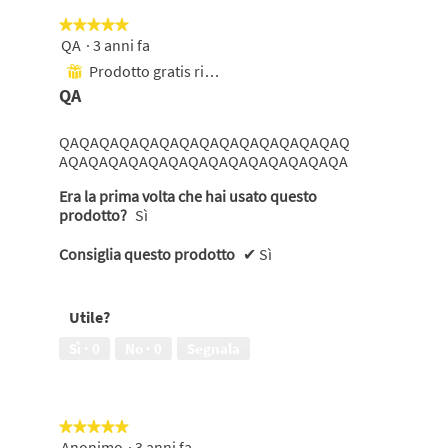
su
questo
★★★★★
★★★★★
pulsante
si
QA
·
3 anni fa
5
aggiornerà
su
Prodotto gratis ricevuto
il
⊞
5
contenuto
QA
mostrato
stelle.
di
seguito
QAQAQAQAQAQAQAQAQAQAQAQAQAQAQ
AQAQAQAQAQAQAQAQAQAQAQAQAQAQA
Era la prima volta che hai usato questo
prodotto?
Sì
Consiglia questo prodotto
✔
Sì
Utile?
Sì ·
0
No ·
0
Segnala
★★★★★
★★★★★
Anonimo
·
3 anni fa
5