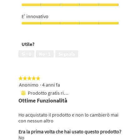
5
5
su
su
Profumazione,
5
5
5
E’ innovativo
su
5
E’
innovativo,
5
Utile?
su
5
Sì ·
0
No ·
1
Segnala
★★★★★
★★★★★
Anonimo
·
4 anni fa
5
su
Prodotto gratis ricevuto
⊞
5
Ottime Funzionalità
stelle.
Ho acquistato il prodotto e non lo cambierò mai
con nessun altro
Era la prima volta che hai usato questo prodotto?
No