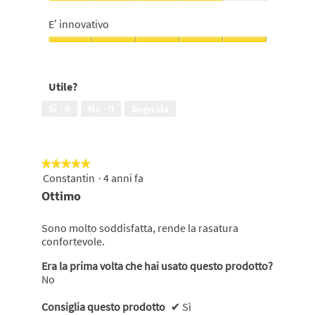
su
su
Profumazione,
5
5
4
E’ innovativo
su
5
E’
innovativo,
5
Utile?
su
5
Sì ·
0
No ·
0
Segnala
★★★★★
★★★★★
Constantin
·
4 anni fa
5
su
Ottimo
5
stelle.
Sono molto soddisfatta, rende la rasatura
confortevole.
Era la prima volta che hai usato questo prodotto?
No
Consiglia questo prodotto
✔
Sì