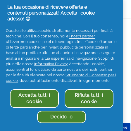
La tua occasione di ricevere offerte e
contenuti personalizzati! Accetta i cookie
adesso! 😊
Accessibilità
Contattaci
Visita it.pg.com
Questo sito utilizza cookie strettamente necessari per finalità
tecniche. Con il tuo consenso, noi e
i nostri partner
Seguici sui social
utilizzeremo cookie, pixel e tecnologie simili (“cookie”) propri e
di terze parti anche per inviarti pubblicità personalizzata in
base al tuo profilo e alle tue abitudini di navigazione, eseguire
analisi e migliorare la tua esperienza di navigazione. Scopri di
più nella nostra
Informativa Privacy
. Accettando i cookie,
acconsenti al loro utilizzo da parte nostra e dei nostri partner
Privacy
Informativa sui Cookies
per le finalità elencate nel nostro
Strumento di Consenso per i
Termini e Condizioni
I Miei Dati
cookie
, dove potrai facilmente disattivarli in ogni momento.
Informazioni societarie
Accetta tutti i
Rifiuta tutti i
Dichiarazione di accessibilità
cookie
cookie
© 2025 Procter & Gamble. Tutti i diritti sono riservati. L'uso
e l'accesso alle informazioni di questo sito sono soggetti a
Termini & Condizioni stabiliti nel nostro contratto legale.
Decido io
Procter & Gamble Holding S.r.l. - P.IVA 05269321005
Consenso per i cookie