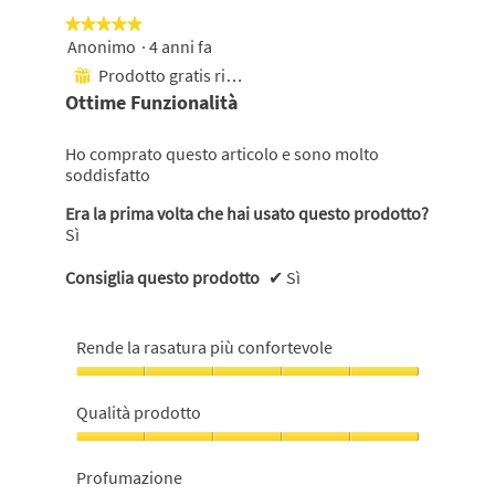
★★★★★
★★★★★
Anonimo
·
4 anni fa
5
su
Prodotto gratis ricevuto
⊞
5
Ottime Funzionalità
stelle.
Ho comprato questo articolo e sono molto
soddisfatto
Era la prima volta che hai usato questo prodotto?
Sì
Consiglia questo prodotto
✔
Sì
Rende la rasatura più confortevole
Rende
la
Qualità prodotto
rasatura
più
Qualità
confortevole,
prodotto,
Profumazione
5
5