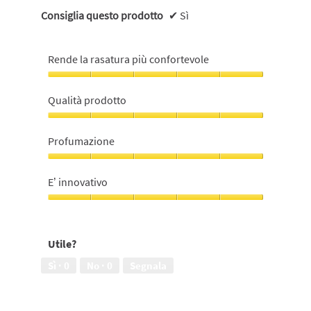
Consiglia questo prodotto
✔
Sì
Rende la rasatura più confortevole
Rende
la
Qualità prodotto
rasatura
più
Qualità
confortevole,
prodotto,
Profumazione
5
5
su
su
Profumazione,
5
5
5
E’ innovativo
su
5
E’
innovativo,
5
Utile?
su
5
Sì ·
0
No ·
0
Segnala