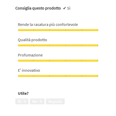
Consiglia questo prodotto
✔
Sì
Rende la rasatura più confortevole
Rende
la
Qualità prodotto
rasatura
più
Qualità
confortevole,
prodotto,
Profumazione
5
5
su
su
Profumazione,
5
5
5
E’ innovativo
su
5
E’
innovativo,
5
Utile?
su
5
Sì ·
0
No ·
0
Segnala