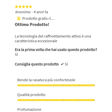
su
5.
questo
★★★★★
★★★★★
pulsante
si
Anonimo
·
4 anni fa
5
aggiornerà
su
Prodotto gratis ricevuto
il
⊞
5
contenuto
Ottimo Prodotto!
mostrato
stelle.
di
seguito
La tecnologia del raffreddamento attivo è una
caratteristica eccezionale
Era la prima volta che hai usato questo prodotto?
Sì
Consiglia questo prodotto
✔
Sì
Rende la rasatura più confortevole
Rende
la
Qualità prodotto
rasatura
più
Qualità
confortevole,
prodotto,
Profumazione