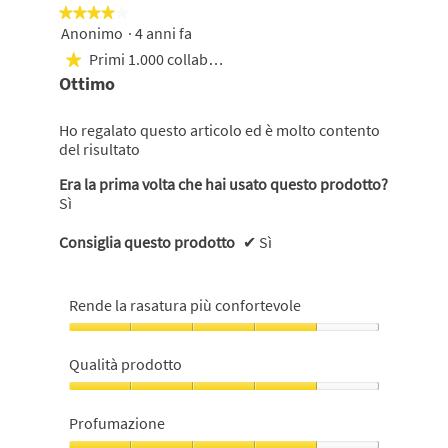
★★★★★
★★★★★
Anonimo
·
4 anni fa
4
su
Primi 1.000 collaboratori
★
5
Ottimo
stelle.
Ho regalato questo articolo ed è molto contento
del risultato
Era la prima volta che hai usato questo prodotto?
Sì
Consiglia questo prodotto
✔
Sì
Rende la rasatura più confortevole
Rende
la
Qualità prodotto
rasatura
più
Qualità
confortevole,
prodotto,
Profumazione
4
4