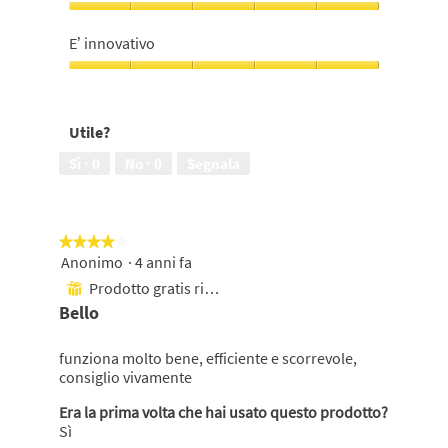
su
su
Profumazione,
5
5
5
E’ innovativo
su
5
E’
innovativo,
5
Utile?
su
5
Sì ·
0
No ·
0
Segnala
★★★★★
★★★★★
Anonimo
·
4 anni fa
4
su
Prodotto gratis ricevuto
⊞
5
Bello
stelle.
funziona molto bene, efficiente e scorrevole,
consiglio vivamente
Era la prima volta che hai usato questo prodotto?
Sì