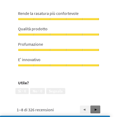
Rende la rasatura più confortevole
Rende
la
Qualità prodotto
rasatura
più
Qualità
confortevole,
prodotto,
Profumazione
5
5
su
su
Profumazione,
5
5
5
E’ innovativo
su
5
E’
innovativo,
5
Utile?
su
5
Sì ·
0
No ·
0
Segnala
1–8 di 326 recensioni
Precedente
◄
Successiva
►
Reviews
Reviews