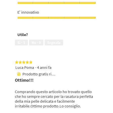
5
5
su
su
Profumazione,
5
5
5
E’ innovativo
su
5
E’
innovativo,
5
Utile?
su
5
Sì ·
1
No ·
0
Segnala
★★★★★
★★★★★
Luca Poma
·
4 anni fa
5
su
Prodotto gratis ricevuto
⊞
5
Ottimo!!!
stelle.
Comprando questo articolo ho trovato quello
che ho sempre cercato per la rasatura perfetta
della mia pelle delicata e facilmente
irritabile.Ottimo prodotto.Lo consiglio.