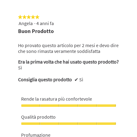
★★★★★
★★★★★
Angela
·
4 anni fa
5
su
Buon Prodotto
5
stelle.
Ho provato questo articolo per 2 mesi e devo dire
che sono rimasta veramente soddisfatta
Era la prima volta che hai usato questo prodotto?
Sì
Consiglia questo prodotto
✔
Sì
Rende la rasatura più confortevole
Rende
la
Qualità prodotto
rasatura
più
Qualità
confortevole,
prodotto,
Profumazione