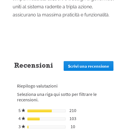
uniti al sistema radente a tripla azione,
assicurano la massima praticità e funzionalità.
Recensioni
Scrivi una recensione
.
Questa
azione
reindirizz
Riepilogo valutazioni
alla
pagina
Seleziona una riga qui sotto per filtrare le
di
recensioni.
login
5
stelle
210
210 recensioni con 5 stelle.
Seleziona per filtrare le rec
★
4
stelle
103
103 recensioni con 4 stelle.
Seleziona per filtrare le rec
★
3
stelle
10
10 recensioni con 3 stelle.
Seleziona per filtrare le rec
★