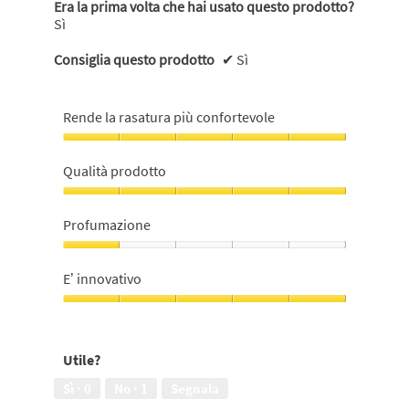
Era la prima volta che hai usato questo prodotto?
Sì
Consiglia questo prodotto
✔
Sì
Rende la rasatura più confortevole
Rende
la
Qualità prodotto
rasatura
più
Qualità
confortevole,
prodotto,
Profumazione
5
5
su
su
Profumazione,
5
5
1
E’ innovativo
su
5
E’
innovativo,
5
Utile?
su
5
Sì ·
0
No ·
1
Segnala