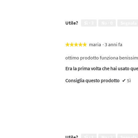
Utile?
Sì ·
3
No ·
0
Segnala
maria
·
3 anni fa
★★★★★
★★★★★
5
su
ottimo prodotto funziona benissimo
5
Era la prima volta che hai usato qu
stelle.
Consiglia questo prodotto
✔
Sì
Utile?
Sì ·
1
No ·
2
Segnala