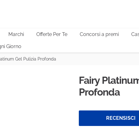
Marchi
Offerte Per Te
Concorsi a premi
Cas
ni Giorno
latinum Gel Pulizia Profonda
Fairy Platinum
Profonda
RECENSISCI