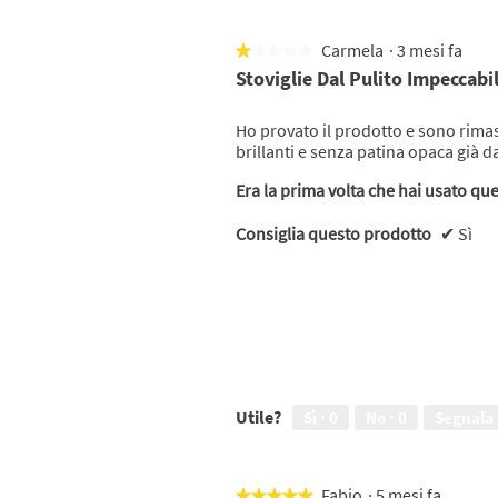
Carmela
·
3 mesi fa
★★★★★
★★★★★
1
Stoviglie Dal Pulito Impeccabi
su
5
Ho provato il prodotto e sono rimas
stelle.
brillanti e senza patina opaca già d
Era la prima volta che hai usato qu
Consiglia questo prodotto
✔
Sì
Utile?
Sì ·
0
No ·
0
Segnala
Fabio
·
5 mesi fa
★★★★★
★★★★★