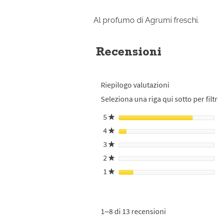
Al profumo di Agrumi freschi.
Recensioni
Riepilogo valutazioni
Seleziona una riga qui sotto per filtr
5
stelle
★
4
stelle
★
3
stelle
★
2
stelle
★
1
stelle
★
1–8 di 13 recensioni