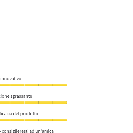
 innovativo
novativo,
zione sgrassante
u
zione
grassante,
ficacia del prodotto
u
ficacia
el
 consiglieresti ad un'amica