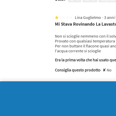
Lina Guglielmo
·
3 anni
★★★★★
★★★★★
1
Mi Stava Rovinando La Lavasto
su
5
Non si scioglie nemmeno con il sol
stelle.
Provato con qualsiasi temperatura 
Per non buttare il flacone quasi an
l'acqua corrente si scioglie
Era la prima volta che hai usato qu
Consiglia questo prodotto
✘
No
Utile?
Sì ·
0
No ·
2
Segnala