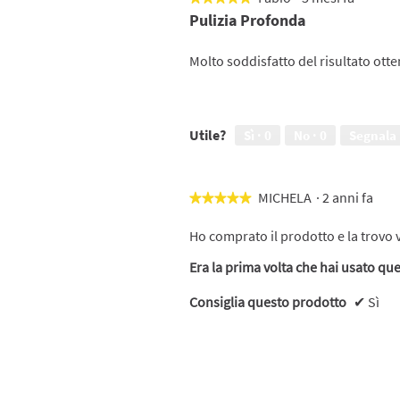
5
Pulizia Profonda
su
5
Molto soddisfatto del risultato ott
stelle.
Utile?
Sì ·
0
No ·
0
Segnala
MICHELA
·
2 anni fa
★★★★★
★★★★★
5
su
Ho comprato il prodotto e la trovo
5
Era la prima volta che hai usato qu
stelle.
Consiglia questo prodotto
✔
Sì