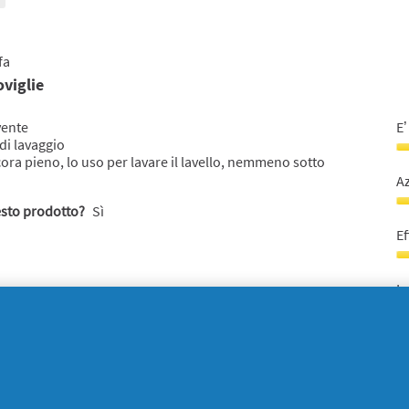
u
5
s
5
 fa
viglie
vente
E’
di lavaggio
E’
cora pieno, lo uso per lavare il lavello, nemmeno sotto
in
A
1
esto prodotto?
Sì
s
A
5
s
Ef
1
s
Ef
5
d
Lo
p
1
L
s
co
5
a
u
1
s