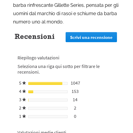
barba rinfrescante Gillette Series, pensata per gli
uomini dal marchio di rasoi e schiume da barba
numero uno al mondo.
Recensioni
Scrivi una recensione
.
Questa
azione
reindirizz
Riepilogo valutazioni
alla
pagina
Seleziona una riga qui sotto per filtrare le
di
recensioni.
login
5
stelle
1047
1047 recensioni con 5 stell
Seleziona per filtrare le re
★
4
stelle
153
153 recensioni con 4 stelle.
Seleziona per filtrare le rec
★
3
stelle
14
14 recensioni con 3 stelle.
Seleziona per filtrare le rec
★
2
stelle
2
2 recensioni con 2 stelle.
Seleziona per filtrare le rece
★
1
stelle
0
0 recensioni con 1 stella.
Seleziona per filtrare le rece
★
Valutazioni medie clienti