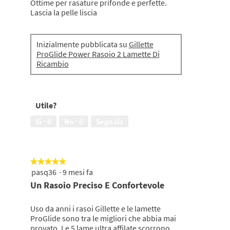
Ottime per rasature prifonde e perfette.
stelle.
Lascia la pelle liscia
Inizialmente pubblicata su
Gillette
ProGlide Power Rasoio 2 Lamette Di
Ricambio
Utile?
Sì ·
0
No ·
0
Segnala
★★★★★
★★★★★
pasq36
·
9 mesi fa
5
su
Un Rasoio Preciso E Confortevole
5
stelle.
Uso da anni i rasoi Gillette e le lamette
ProGlide sono tra le migliori che abbia mai
provato. Le 5 lame ultra affilate scorrono