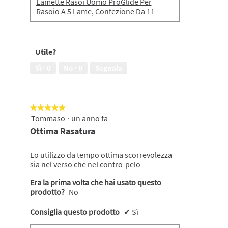
Lamette Rasoi Uomo ProGlide Per
Rasoio A 5 Lame, Confezione Da 11
Utile?
Sì ·
0
No ·
0
Segnala
★★★★★
★★★★★
Tommaso
·
un anno fa
5
su
Ottima Rasatura
5
stelle.
Lo utilizzo da tempo ottima scorrevolezza
sia nel verso che nel contro-pelo
Era la prima volta che hai usato questo
prodotto?
No
Consiglia questo prodotto
✔
Sì