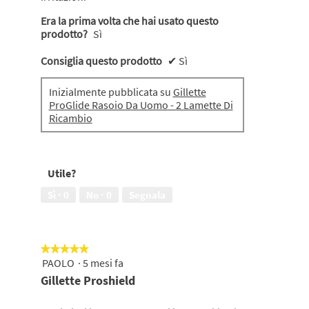
Era la prima volta che hai usato questo
prodotto?
Sì
Consiglia questo prodotto
✔
Sì
Inizialmente pubblicata su
Gillette
ProGlide Rasoio Da Uomo - 2 Lamette Di
Ricambio
Utile?
Sì ·
0
No ·
0
Segnala
★★★★★
★★★★★
PAOLO
·
5 mesi fa
5
su
Gillette Proshield
5
stelle.