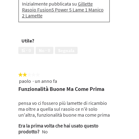
Inizialmente pubblicata su
Gillette
Rasoio Fusion5 Power 5 Lame 1 Manico
2 Lamette
Utile?
Sì ·
0
No ·
0
Segnala
★★★★★
★★★★★
paolo
·
un anno fa
2
su
Funzionalità Buone Ma Come Prima
5
stelle.
pensa vo ci fossero più lamette di ricambio
ma oltre a quella sul rasoio ce n'è solo
un'altra, funzionalità buone ma come prima
Era la prima volta che hai usato questo
prodotto?
No