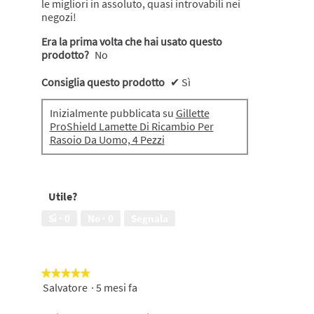
le migliori in assoluto, quasi introvabili nei
negozi!
Era la prima volta che hai usato questo
prodotto?
No
Consiglia questo prodotto
✔
Sì
Inizialmente pubblicata su
Gillette
ProShield Lamette Di Ricambio Per
Rasoio Da Uomo, 4 Pezzi
Utile?
Sì ·
0
No ·
0
Segnala
★★★★★
★★★★★
Salvatore
·
5 mesi fa
5
su
5