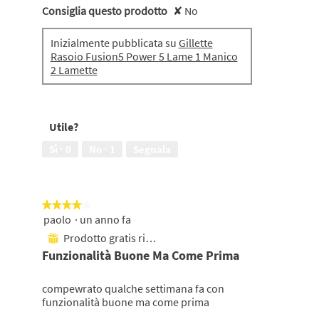
Consiglia questo prodotto
✘
No
Inizialmente pubblicata su
Gillette
Rasoio Fusion5 Power 5 Lame 1 Manico
2 Lamette
Utile?
Sì ·
0
No ·
1
Segnala
★★★★★
★★★★★
paolo
·
un anno fa
4
su
Prodotto gratis ricevuto
⊞
5
Funzionalità Buone Ma Come Prima
stelle.
compewrato qualche settimana fa con
funzionalità buone ma come prima