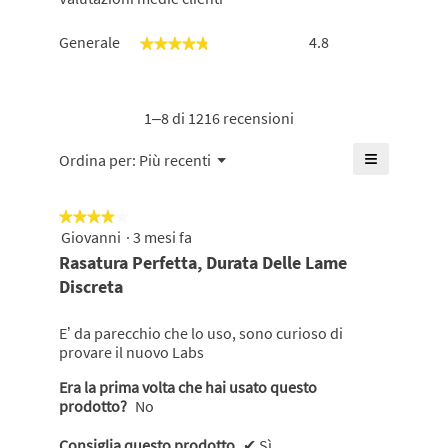
Generale,
Generale
4.8
★★★★★
★★★★★
La
valutazione
media
è
1–8 di 1216 recensioni
di
4.8
≡
Menu
Ordina per:
Più recenti
▼
su
Cliccando
5.
su
questo
★★★★★
★★★★★
pulsante
si
Giovanni
·
3 mesi fa
4
aggiornerà
su
Rasatura Perfetta, Durata Delle Lame
il
5
contenuto
Discreta
mostrato
stelle.
di
seguito
E’ da parecchio che lo uso, sono curioso di
provare il nuovo Labs
Era la prima volta che hai usato questo
prodotto?
No
Consiglia questo prodotto
✔
Sì