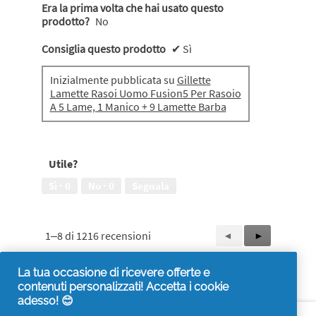
Era la prima volta che hai usato questo
prodotto?
No
Consiglia questo prodotto
✔
Sì
Inizialmente pubblicata su
Gillette
Lamette Rasoi Uomo Fusion5 Per Rasoio
A 5 Lame, 1 Manico + 9 Lamette Barba
Utile?
Sì ·
0
No ·
0
Segnala
1–8 di 1216 recensioni
Precedente
◄
Successiva
►
Reviews
Reviews
La tua occasione di ricevere offerte e
contenuti personalizzati! Accetta i cookie
adesso! 😊
Accessibilità
Contattaci
Visita it.pg.com