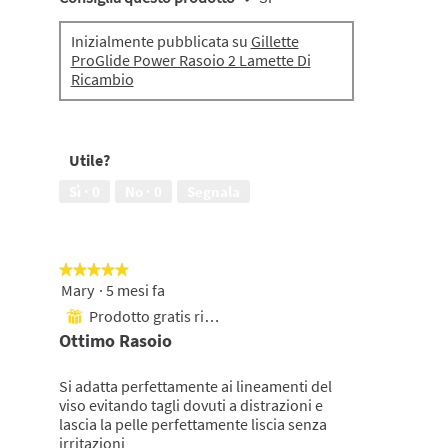
Inizialmente pubblicata su
Gillette
ProGlide Power Rasoio 2 Lamette Di
Ricambio
Utile?
Sì ·
0
No ·
0
Segnala
★★★★★
★★★★★
Mary
·
5 mesi fa
5
su
Prodotto gratis ricevuto
⊞
5
Ottimo Rasoio
stelle.
Si adatta perfettamente ai lineamenti del
viso evitando tagli dovuti a distrazioni e
lascia la pelle perfettamente liscia senza
irritazioni