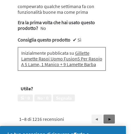
compewrato qualche settimana fa con
funzionalità buone ma come prima
Era la prima volta che hai usato questo
prodotto?
No
Consiglia questo prodotto
✔
Sì
Inizialmente pubblicata su
Gillette
Lamette Rasoi Uomo Fusion5 Per Rasoio
A 5 Lame, 1 Manico + 9 Lamette Barba
Utile?
Sì ·
0
No ·
0
Segnala
1–8 di 1216 recensioni
Precedente
◄
Successiva
►
Reviews
Reviews