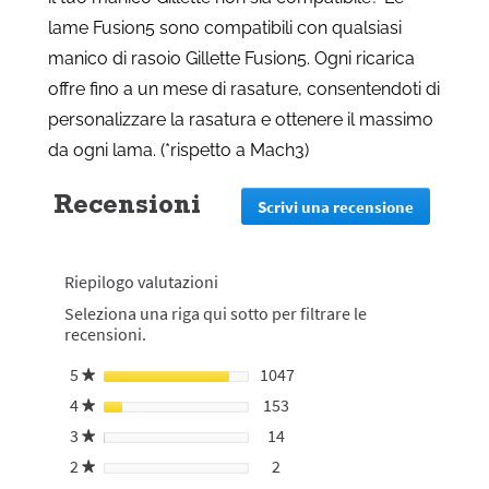
lame Fusion5 sono compatibili con qualsiasi
manico di rasoio Gillette Fusion5. Ogni ricarica
offre fino a un mese di rasature, consentendoti di
personalizzare la rasatura e ottenere il massimo
da ogni lama. (*rispetto a Mach3)
Recensioni
Scrivi una recensione
.
Questa
azione
reindirizz
Riepilogo valutazioni
alla
pagina
Seleziona una riga qui sotto per filtrare le
di
recensioni.
login
5
stelle
1047
1047 recensioni con 5 stell
Seleziona per filtrare le re
★
4
stelle
153
153 recensioni con 4 stelle.
Seleziona per filtrare le rec
★
3
stelle
14
14 recensioni con 3 stelle.
Seleziona per filtrare le rec
★
2
stelle
2
2 recensioni con 2 stelle.
Seleziona per filtrare le rece
★