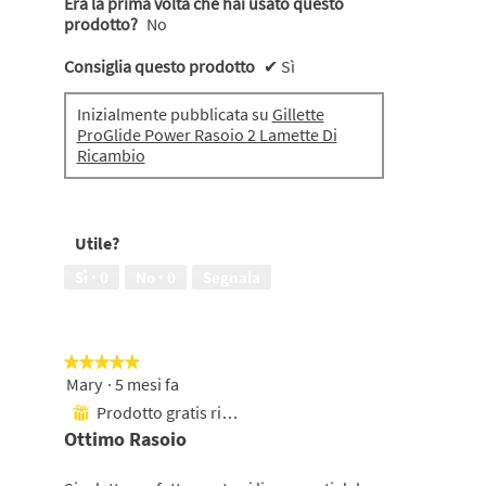
Era la prima volta che hai usato questo
prodotto?
No
Consiglia questo prodotto
✔
Sì
Inizialmente pubblicata su
Gillette
ProGlide Power Rasoio 2 Lamette Di
Ricambio
Utile?
Sì ·
0
No ·
0
Segnala
★★★★★
★★★★★
Mary
·
5 mesi fa
5
su
Prodotto gratis ricevuto
⊞
5
Ottimo Rasoio
stelle.