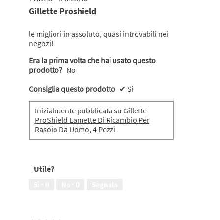
su
Gillette Proshield
5
stelle.
le migliori in assoluto, quasi introvabili nei
negozi!
Era la prima volta che hai usato questo
prodotto?
No
Consiglia questo prodotto
✔
Sì
Inizialmente pubblicata su
Gillette
ProShield Lamette Di Ricambio Per
Rasoio Da Uomo, 4 Pezzi
Utile?
Sì ·
0
No ·
0
Segnala