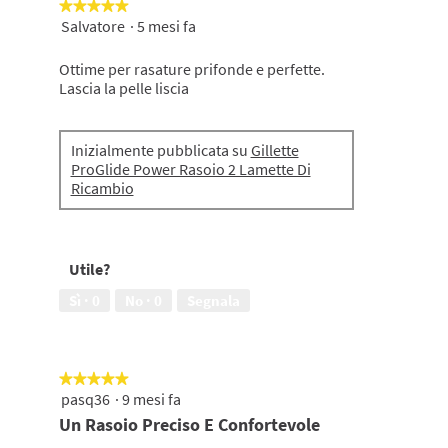
★★★★★
★★★★★
Salvatore
·
5 mesi fa
5
su
5
Ottime per rasature prifonde e perfette.
stelle.
Lascia la pelle liscia
Inizialmente pubblicata su
Gillette
ProGlide Power Rasoio 2 Lamette Di
Ricambio
Utile?
Sì ·
0
No ·
0
Segnala
★★★★★
★★★★★
pasq36
·
9 mesi fa
5
su
Un Rasoio Preciso E Confortevole
5