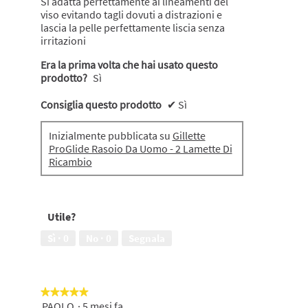
Si adatta perfettamente ai lineamenti del
viso evitando tagli dovuti a distrazioni e
lascia la pelle perfettamente liscia senza
irritazioni
Era la prima volta che hai usato questo
prodotto?
Sì
Consiglia questo prodotto
✔
Sì
Inizialmente pubblicata su
Gillette
ProGlide Rasoio Da Uomo - 2 Lamette Di
Ricambio
Utile?
Sì ·
0
No ·
0
Segnala
★★★★★
★★★★★
PAOLO
·
5 mesi fa
5