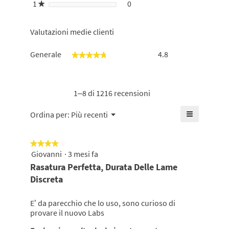
1
stelle
0
0 recensioni con 1 stella.
Seleziona per filtrare le rece
★
Valutazioni medie clienti
Generale,
Generale
4.8
★★★★★
★★★★★
La
valutazione
media
è
1–8 di 1216 recensioni
di
4.8
≡
Menu
Ordina per:
Più recenti
▼
su
Cliccando
5.
su
questo
★★★★★
★★★★★
pulsante
si
Giovanni
·
3 mesi fa
4
aggiornerà
su
Rasatura Perfetta, Durata Delle Lame
il
5
contenuto
Discreta
mostrato
stelle.
di
seguito
E’ da parecchio che lo uso, sono curioso di
provare il nuovo Labs