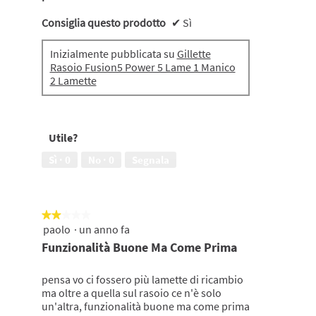
Consiglia questo prodotto
✔
Sì
Inizialmente pubblicata su
Gillette
Rasoio Fusion5 Power 5 Lame 1 Manico
2 Lamette
Utile?
Sì ·
0
No ·
0
Segnala
★★★★★
★★★★★
paolo
·
un anno fa
2
su
Funzionalità Buone Ma Come Prima
5
stelle.
pensa vo ci fossero più lamette di ricambio
ma oltre a quella sul rasoio ce n'è solo
un'altra, funzionalità buone ma come prima