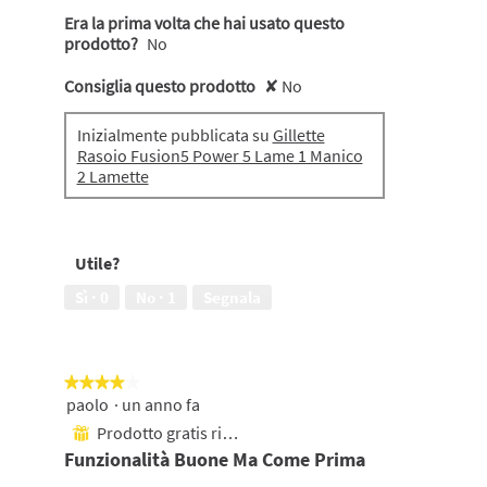
Era la prima volta che hai usato questo
prodotto?
No
Consiglia questo prodotto
✘
No
Inizialmente pubblicata su
Gillette
Rasoio Fusion5 Power 5 Lame 1 Manico
2 Lamette
Utile?
Sì ·
0
No ·
1
Segnala
★★★★★
★★★★★
paolo
·
un anno fa
4
su
Prodotto gratis ricevuto
⊞
5
Funzionalità Buone Ma Come Prima
stelle.