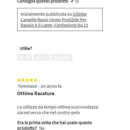
Consiglia questo prodotto
✔
Sì
Inizialmente pubblicata su
Gillette
Lamette Rasoi Uomo ProGlide Per
Rasoio A 5 Lame, Confezione Da 11
Utile?
Sì ·
0
No ·
0
Segnala
★★★★★
★★★★★
Tommaso
·
un anno fa
5
su
Ottima Rasatura
5
stelle.
Lo utilizzo da tempo ottima scorrevolezza
sia nel verso che nel contro-pelo
Era la prima volta che hai usato questo
prodotto?
No