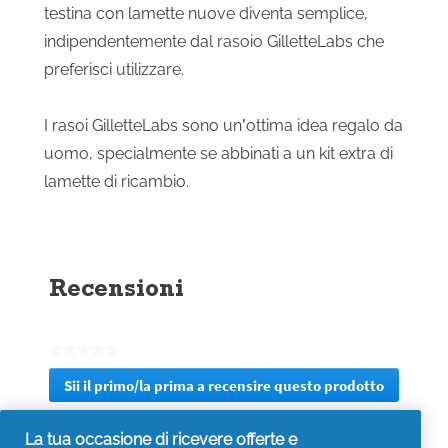
testina con lamette nuove diventa semplice,
indipendentemente dal rasoio GilletteLabs che
preferisci utilizzare.
I rasoi GilletteLabs sono un’ottima idea regalo da
uomo, specialmente se abbinati a un kit extra di
lamette di ricambio.
Recensioni
★★★★★
Nessuna
Sii il primo/la prima a recensire questo prodotto
valutazione
.
Questa
La tua occasione di ricevere offerte e
azione