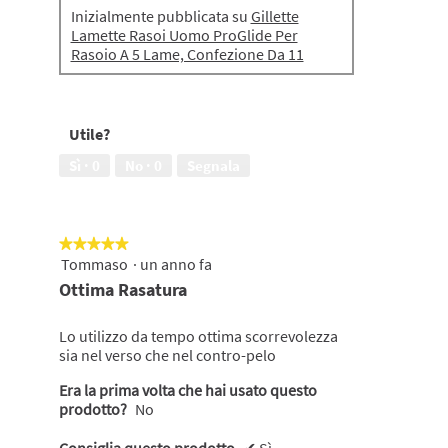
Inizialmente pubblicata su
Gillette
Lamette Rasoi Uomo ProGlide Per
Rasoio A 5 Lame, Confezione Da 11
Utile?
Sì ·
0
No ·
0
Segnala
★★★★★
★★★★★
Tommaso
·
un anno fa
5
su
Ottima Rasatura
5
stelle.
Lo utilizzo da tempo ottima scorrevolezza
sia nel verso che nel contro-pelo
Era la prima volta che hai usato questo
prodotto?
No
Consiglia questo prodotto
✔
Sì