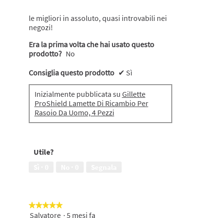
5
stelle.
le migliori in assoluto, quasi introvabili nei
negozi!
Era la prima volta che hai usato questo
prodotto?
No
Consiglia questo prodotto
✔
Sì
Inizialmente pubblicata su
Gillette
ProShield Lamette Di Ricambio Per
Rasoio Da Uomo, 4 Pezzi
Utile?
Sì ·
0
No ·
0
Segnala
★★★★★
★★★★★
Salvatore
·
5 mesi fa
5