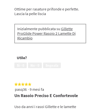
su
5
Ottime per rasature prifonde e perfette.
stelle.
Lascia la pelle liscia
Inizialmente pubblicata su
Gillette
ProGlide Power Rasoio 2 Lamette Di
Ricambio
Utile?
Sì ·
0
No ·
0
Segnala
★★★★★
★★★★★
pasq36
·
9 mesi fa
5
su
Un Rasoio Preciso E Confortevole
5
stelle.
Uso da anni i rasoi Gillette e le lamette