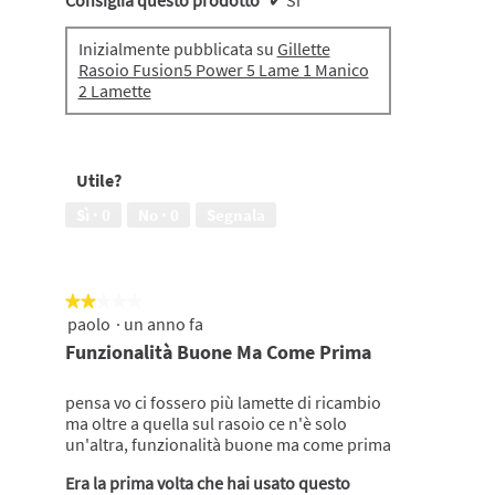
Inizialmente pubblicata su
Gillette
Rasoio Fusion5 Power 5 Lame 1 Manico
2 Lamette
Utile?
Sì ·
0
No ·
0
Segnala
★★★★★
★★★★★
paolo
·
un anno fa
2
su
Funzionalità Buone Ma Come Prima
5
stelle.
pensa vo ci fossero più lamette di ricambio
ma oltre a quella sul rasoio ce n'è solo
un'altra, funzionalità buone ma come prima
Era la prima volta che hai usato questo