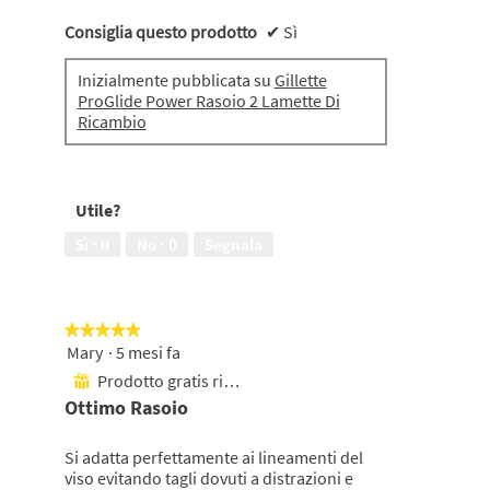
Consiglia questo prodotto
✔
Sì
Inizialmente pubblicata su
Gillette
ProGlide Power Rasoio 2 Lamette Di
Ricambio
Utile?
Sì ·
0
No ·
0
Segnala
★★★★★
★★★★★
Mary
·
5 mesi fa
5
su
Prodotto gratis ricevuto
⊞
5
Ottimo Rasoio
stelle.
Si adatta perfettamente ai lineamenti del
viso evitando tagli dovuti a distrazioni e