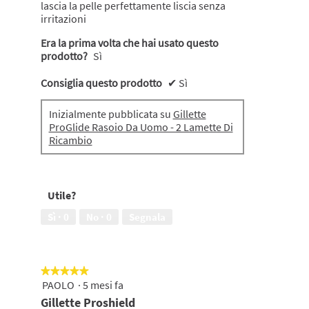
lascia la pelle perfettamente liscia senza
irritazioni
Era la prima volta che hai usato questo
prodotto?
Sì
Consiglia questo prodotto
✔
Sì
Inizialmente pubblicata su
Gillette
ProGlide Rasoio Da Uomo - 2 Lamette Di
Ricambio
Utile?
Sì ·
0
No ·
0
Segnala
★★★★★
★★★★★
PAOLO
·
5 mesi fa
5
su
Gillette Proshield