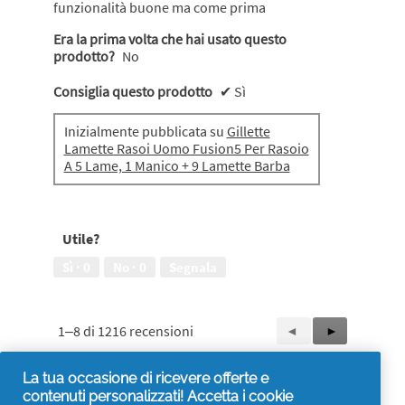
funzionalità buone ma come prima
Era la prima volta che hai usato questo
prodotto?
No
Consiglia questo prodotto
✔
Sì
Inizialmente pubblicata su
Gillette
Lamette Rasoi Uomo Fusion5 Per Rasoio
A 5 Lame, 1 Manico + 9 Lamette Barba
Utile?
Sì ·
0
No ·
0
Segnala
1–8 di 1216 recensioni
Precedente
◄
Successiva
►
Reviews
Reviews
La tua occasione di ricevere offerte e
contenuti personalizzati! Accetta i cookie