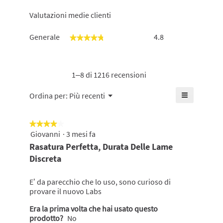
Valutazioni medie clienti
Generale,
Generale
4.8
★★★★★
★★★★★
La
valutazione
media
è
1–8 di 1216 recensioni
di
4.8
≡
Menu
Ordina per:
Più recenti
▼
su
Cliccando
5.
su
questo
★★★★★
★★★★★
pulsante
si
Giovanni
·
3 mesi fa
4
aggiornerà
su
Rasatura Perfetta, Durata Delle Lame
il
5
contenuto
Discreta
mostrato
stelle.
di
seguito
E’ da parecchio che lo uso, sono curioso di
provare il nuovo Labs
Era la prima volta che hai usato questo
prodotto?
No