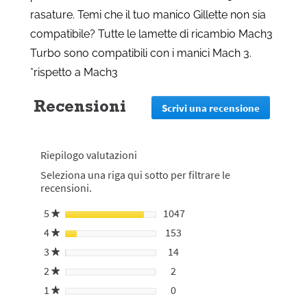
rasature. Temi che il tuo manico Gillette non sia
compatibile? Tutte le lamette di ricambio Mach3
Turbo sono compatibili con i manici Mach 3.
*rispetto a Mach3
Recensioni
Scrivi una recensione
.
Questa
azione
reindirizz
Riepilogo valutazioni
alla
pagina
Seleziona una riga qui sotto per filtrare le
di
recensioni.
login
5
stelle
1047
1047 recensioni con 5 stell
Seleziona per filtrare le re
★
4
stelle
153
153 recensioni con 4 stelle.
Seleziona per filtrare le rec
★
3
stelle
14
14 recensioni con 3 stelle.
Seleziona per filtrare le rec
★
2
stelle
2
2 recensioni con 2 stelle.
Seleziona per filtrare le rece
★
1
stelle
0
0 recensioni con 1 stella.
Seleziona per filtrare le rece
★