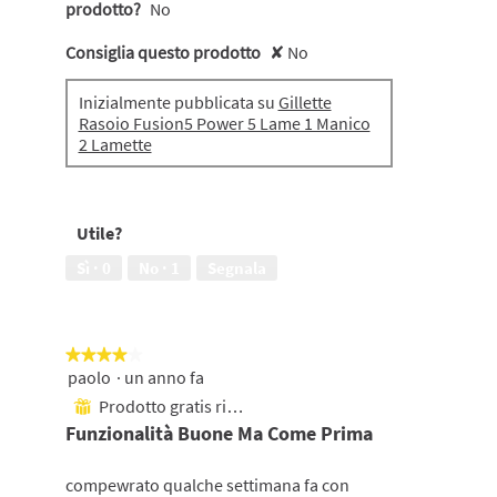
prodotto?
No
Consiglia questo prodotto
✘
No
Inizialmente pubblicata su
Gillette
Rasoio Fusion5 Power 5 Lame 1 Manico
2 Lamette
Utile?
Sì ·
0
No ·
1
Segnala
★★★★★
★★★★★
paolo
·
un anno fa
4
su
Prodotto gratis ricevuto
⊞
5
Funzionalità Buone Ma Come Prima
stelle.
compewrato qualche settimana fa con