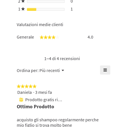
2
stelle
0
0 recensioni con 2 stelle.
Seleziona per filtrare le rece
★
1
stelle
1
1 recensione con 1 stella.
Seleziona per filtrare le rece
★
Valutazioni medie clienti
Generale,
Generale
4.0
★★★★★
★★★★★
La
valutazione
media
è
1–4 di 4 recensioni
di
4
≡
Menu
Ordina per:
Più recenti
▼
su
Cliccando
5.
su
questo
★★★★★
★★★★★
pulsante
si
Daniela
·
3 mesi fa
5
aggiornerà
su
Prodotto gratis ricevuto
il
⊞
5
contenuto
Ottimo Prodotto
mostrato
stelle.
di
seguito
acquisto gli shampoo regolarmente perche
mio figlio si trova molto bene