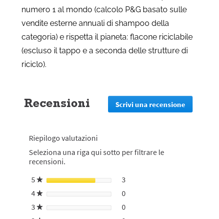
numero 1 al mondo (calcolo P&G basato sulle
vendite esterne annuali di shampoo della
categoria) e rispetta il pianeta: flacone riciclabile
(escluso il tappo e a seconda delle strutture di
riciclo).
Recensioni
Scrivi una recensione
.
Questa
azione
reindirizz
Riepilogo valutazioni
alla
pagina
Seleziona una riga qui sotto per filtrare le
di
recensioni.
login
5
stelle
3
3 recensioni con 5 stelle.
Seleziona per filtrare le rece
★
4
stelle
0
0 recensioni con 4 stelle.
Seleziona per filtrare le rece
★
3
stelle
0
0 recensioni con 3 stelle.
Seleziona per filtrare le rece
★