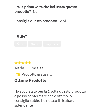
Era la prima volta che hai usato questo
prodotto?
No
Consiglia questo prodotto
✔
Sì
Utile?
Sì ·
0
No ·
0
Segnala
★★★★★
★★★★★
Maria
·
11 mesi fa
5
su
Prodotto gratis ricevuto
⊞
5
Ottimo Prodotto
stelle.
Ho acquistato per la 2 volta questo prodotto
e posso confermare che è ottimo lo
consiglio subito ho notato il risultato
splendente