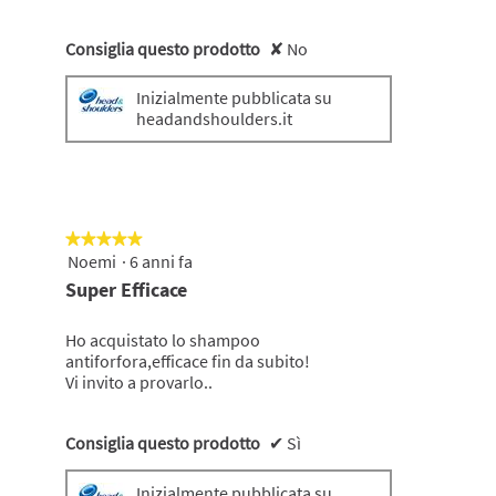
Consiglia questo prodotto
✘
No
Inizialmente pubblicata su
headandshoulders.it
★★★★★
★★★★★
Noemi
·
6 anni fa
5
su
Super Efficace
5
stelle.
Ho acquistato lo shampoo
antiforfora,efficace fin da subito!
Vi invito a provarlo..
Consiglia questo prodotto
✔
Sì
Inizialmente pubblicata su