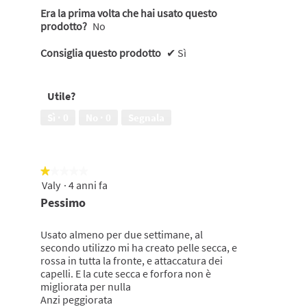
Era la prima volta che hai usato questo
prodotto?
No
Consiglia questo prodotto
✔
Sì
Utile?
Sì ·
0
No ·
0
Segnala
★★★★★
★★★★★
Valy
·
4 anni fa
1
su
Pessimo
5
stelle.
Usato almeno per due settimane, al
secondo utilizzo mi ha creato pelle secca, e
rossa in tutta la fronte, e attaccatura dei
capelli. E la cute secca e forfora non è
migliorata per nulla
Anzi peggiorata