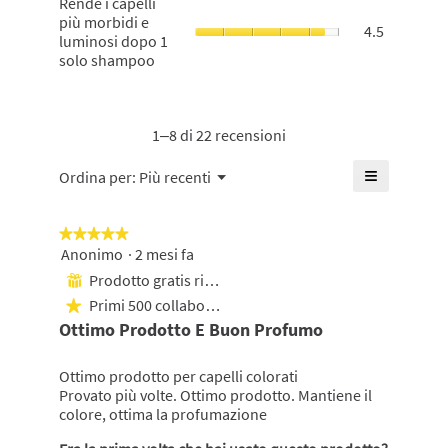
Rende i capelli
4.7
La
5.
valutazion
i
più morbidi e
su
valutazion
4.5
media
capelli
luminosi dopo 1
5.
media
è
più
solo shampoo
è
di
morbidi
di
4.8
e
4.6
su
luminosi
su
5.
dopo
1–8 di 22 recensioni
5.
1
solo
≡
Menu
Ordina per:
Più recenti
▼
shampoo,
Cliccando
La
su
valutazion
questo
★★★★★
★★★★★
pulsante
media
si
Anonimo
·
2 mesi fa
5
è
aggiornerà
su
Prodotto gratis ricevuto
di
il
⊞
5
contenuto
4.5
Primi 500 collaboratori
★
mostrato
stelle.
su
di
Ottimo Prodotto E Buon Profumo
seguito
5.
Ottimo prodotto per capelli colorati
Provato più volte. Ottimo prodotto. Mantiene il
colore, ottima la profumazione