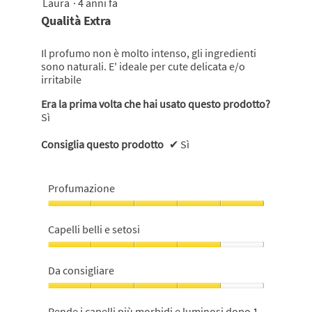
Laura
·
4 anni fa
4
shampoo,
su
Qualità Extra
5
5
su
stelle.
5
Il profumo non è molto intenso, gli ingredienti
sono naturali. E' ideale per cute delicata e/o
irritabile
Era la prima volta che hai usato questo prodotto?
Sì
Consiglia questo prodotto
✔
Sì
Profumazione
Profumazione,
5
Capelli belli e setosi
su
5
Capelli
belli
Da consigliare
e
setosi,
Da
4
consigliare,
Rende i capelli più morbidi e luminosi dopo 1