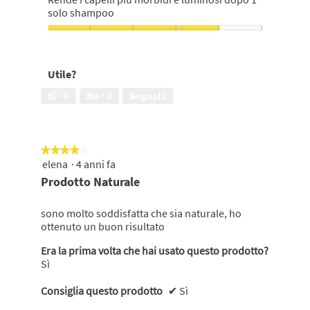
su
4
solo shampoo
5
su
5
Rende
i
capelli
Utile?
più
morbidi
Sì ·
0
No ·
0
Segnala
e
luminosi
dopo
1
★★★★★
★★★★★
solo
elena
·
4 anni fa
4
shampoo,
su
Prodotto Naturale
4
5
su
stelle.
5
sono molto soddisfatta che sia naturale, ho
ottenuto un buon risultato
Era la prima volta che hai usato questo prodotto?
Sì
Consiglia questo prodotto
✔
Sì