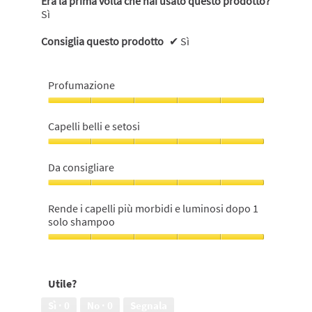
Era la prima volta che hai usato questo prodotto?
Sì
Consiglia questo prodotto
✔
Sì
Profumazione
Profumazione,
5
Capelli belli e setosi
su
5
Capelli
belli
Da consigliare
e
setosi,
Da
5
consigliare,
Rende i capelli più morbidi e luminosi dopo 1
su
5
solo shampoo
5
su
5
Rende
i
capelli
Utile?
più
morbidi
Sì ·
0
No ·
0
Segnala
e