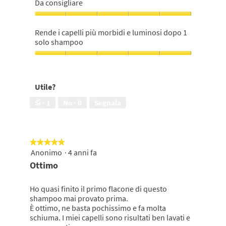
belli
Da consigliare
e
setosi,
Da
5
consigliare,
Rende i capelli più morbidi e luminosi dopo 1
su
5
solo shampoo
5
su
5
Rende
i
capelli
Utile?
più
morbidi
Sì ·
1
No ·
0
Segnala
e
luminosi
dopo
1
★★★★★
★★★★★
solo
Anonimo
·
4 anni fa
5
shampoo,
su
Ottimo
5
5
su
stelle.
5
Ho quasi finito il primo flacone di questo
shampoo mai provato prima.
È ottimo, ne basta pochissimo e fa molta
schiuma. I miei capelli sono risultati ben lavati e