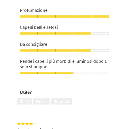
Profumazione
Profumazione,
5
Capelli belli e setosi
su
5
Capelli
belli
Da consigliare
e
setosi,
Da
4
consigliare,
Rende i capelli più morbidi e luminosi dopo 1
su
4
solo shampoo
5
su
5
Rende
i
capelli
Utile?
più
morbidi
Sì ·
0
No ·
0
Segnala
e
luminosi
dopo
1
★★★★★
★★★★★
solo
4