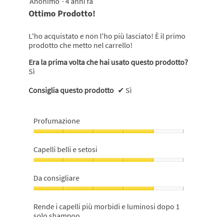
Anonimo
·
4 anni fa
shampoo,
su
Ottimo Prodotto!
3
5
su
stelle.
5
L'ho acquistato e non l'ho più lasciato! È il primo
prodotto che metto nel carrello!
Era la prima volta che hai usato questo prodotto?
Sì
Consiglia questo prodotto
✔
Sì
Profumazione
Profumazione,
4
Capelli belli e setosi
su
5
Capelli
belli
Da consigliare
e
setosi,
Da
4
consigliare,
Rende i capelli più morbidi e luminosi dopo 1
su
4
solo shampoo