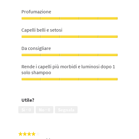
Profumazione
Profumazione,
5
Capelli belli e setosi
su
5
Capelli
belli
Da consigliare
e
setosi,
Da
5
consigliare,
Rende i capelli più morbidi e luminosi dopo 1
su
5
solo shampoo
5
su
5
Rende
i
capelli
Utile?
più
morbidi
Sì ·
0
No ·
0
Segnala
e
luminosi
dopo
1
★★★★★
★★★★★
solo