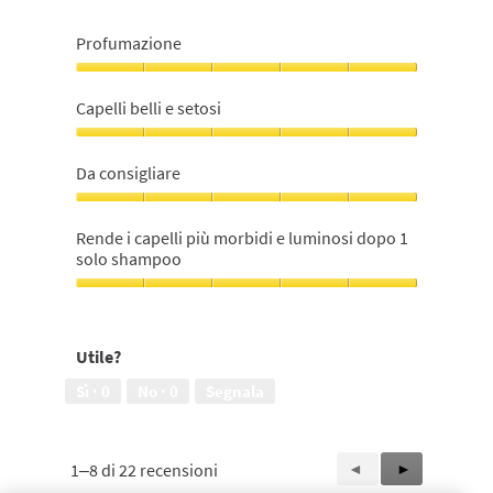
Profumazione
Profumazione,
5
Capelli belli e setosi
su
5
Capelli
belli
Da consigliare
e
setosi,
Da
5
consigliare,
Rende i capelli più morbidi e luminosi dopo 1
su
5
solo shampoo
5
su
5
Rende
i
capelli
Utile?
più
morbidi
Sì ·
0
No ·
0
Segnala
e
luminosi
dopo
1
1–8 di 22 recensioni
Precedente
◄
Successiva
►
solo
Reviews
Reviews