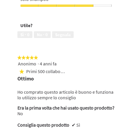
5
su
5
Rende
i
capelli
Utile?
più
morbidi
Sì ·
0
No ·
0
Segnala
e
luminosi
dopo
1
★★★★★
★★★★★
solo
Anonimo
·
4 anni fa
5
shampoo,
su
4
Primi 500 collaboratori
★
5
su
Ottimo
stelle.
5
Ho comprato questo articolo è buono e funziona
lo utilizzo sempre lo consiglio
Era la prima volta che hai usato questo prodotto?
No
Consiglia questo prodotto
✔
Sì