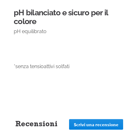
pH bilanciato e sicuro per il
colore
pH equilibrato
*senza tensioattivi solfati
Recensioni
Scrivi una recensione
.
Questa
azione