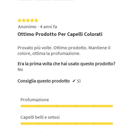
luminosi
dopo
1
★★★★★
★★★★★
solo
Anonimo
·
4 anni fa
5
shampoo,
su
Ottimo Prodotto Per Capelli Colorati
5
5
su
stelle.
5
Provato più volte. Ottimo prodotto. Mantiene il
colore, ottima la profumazione.
Era la prima volta che hai usato questo prodotto?
No
Consiglia questo prodotto
✔
Sì
Profumazione
Profumazione,
5
Capelli belli e setosi
su
5
Capelli