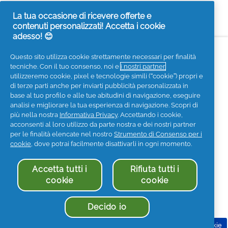
shampoo,
5
La tua occasione di ricevere offerte e
su
contenuti personalizzati! Accetta i cookie
5
adesso! 😊
Accessibilità
Contattaci
Visita it.pg.com
Questo sito utilizza cookie strettamente necessari per finalità
tecniche. Con il tuo consenso, noi e
i nostri partner
Seguici sui social
utilizzeremo cookie, pixel e tecnologie simili (“cookie”) propri e
di terze parti anche per inviarti pubblicità personalizzata in
base al tuo profilo e alle tue abitudini di navigazione, eseguire
analisi e migliorare la tua esperienza di navigazione. Scopri di
più nella nostra
Informativa Privacy
. Accettando i cookie,
acconsenti al loro utilizzo da parte nostra e dei nostri partner
Privacy
Informativa sui Cookies
per le finalità elencate nel nostro
Strumento di Consenso per i
Termini e Condizioni
I Miei Dati
cookie
, dove potrai facilmente disattivarli in ogni momento.
Informazioni societarie
Accetta tutti i
Rifiuta tutti i
Dichiarazione di accessibilità
cookie
cookie
© 2025 Procter & Gamble. Tutti i diritti sono riservati. L'uso
e l'accesso alle informazioni di questo sito sono soggetti a
Termini & Condizioni stabiliti nel nostro contratto legale.
Decido io
Procter & Gamble Holding S.r.l. - P.IVA 05269321005
Consenso per i cookie