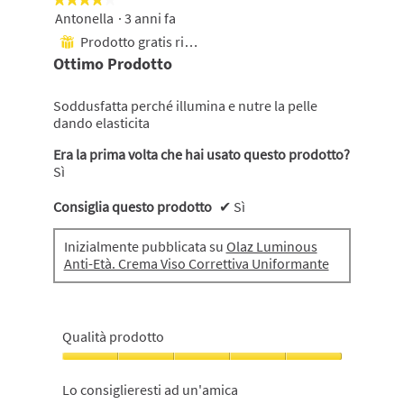
Antonella
·
3 anni fa
4
su
Prodotto gratis ricevuto
⊞
5
Ottimo Prodotto
stelle.
Soddusfatta perché illumina e nutre la pelle
dando elasticita
Era la prima volta che hai usato questo prodotto?
Sì
Consiglia questo prodotto
✔
Sì
Inizialmente pubblicata su
Olaz Luminous
Anti-Età. Crema Viso Correttiva Uniformante
Qualità prodotto
Qualità
prodotto,
Lo consiglieresti ad un'amica
5