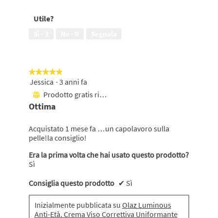
5
dell'aspetto
della
Utile?
pelle,
4
Sì ·
2
No ·
0
Segnala
su
5
★★★★★
★★★★★
Jessica
·
3 anni fa
5
su
Prodotto gratis ricevuto
⊞
5
Ottima
stelle.
Acquistato 1 mese fa …un capolavoro sulla
pelle!la consiglio!
Era la prima volta che hai usato questo prodotto?
Sì
Consiglia questo prodotto
✔
Sì
Inizialmente pubblicata su
Olaz Luminous
Anti-Età. Crema Viso Correttiva Uniformante