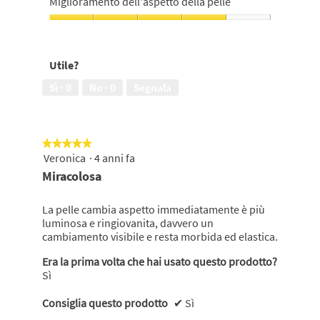
Miglioramento dell'aspetto della pelle
su
4
5
su
Miglioramento
5
dell'aspetto
della
Utile?
pelle,
4
Sì ·
0
No ·
0
Segnala
su
5
★★★★★
★★★★★
Veronica
·
4 anni fa
5
su
Miracolosa
5
stelle.
La pelle cambia aspetto immediatamente è più
luminosa e ringiovanita, davvero un
cambiamento visibile e resta morbida ed elastica.
Era la prima volta che hai usato questo prodotto?
Sì
Consiglia questo prodotto
✔
Sì