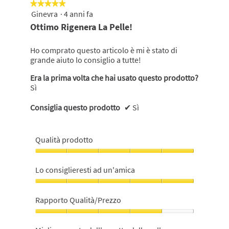
★★★★★
★★★★★
Ginevra
·
4 anni fa
5
su
Ottimo Rigenera La Pelle!
5
stelle.
Ho comprato questo articolo è mi è stato di
grande aiuto lo consiglio a tutte!
Era la prima volta che hai usato questo prodotto?
Sì
Consiglia questo prodotto
✔
Sì
Qualità prodotto
Qualità
prodotto,
Lo consiglieresti ad un'amica
5
su
Lo
5
consiglieresti
Rapporto Qualità/Prezzo
ad
un'amica,
Rapporto
5
Qualità/Prezzo,