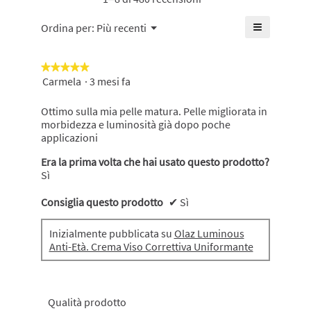
è
di
≡
Menu
Ordina per:
Più recenti
▼
4.6
Cliccando
su
su
5.
questo
★★★★★
★★★★★
pulsante
si
Carmela
·
3 mesi fa
5
aggiornerà
su
il
5
contenuto
Ottimo sulla mia pelle matura. Pelle migliorata in
mostrato
stelle.
morbidezza e luminosità già dopo poche
di
applicazioni
seguito
Era la prima volta che hai usato questo prodotto?
Sì
Consiglia questo prodotto
✔
Sì
Inizialmente pubblicata su
Olaz Luminous
Anti-Età. Crema Viso Correttiva Uniformante
Qualità prodotto