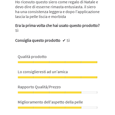
Ho ricevuto questo siero come regalo di Natale e
devo dire di esserne rimasta entusiasta. il siero
ha una consistenza leggera e dopo l'applicazione
lascia la pelle liscia e morbida
Era la prima volta che hai usato questo prodotto?
Sì
Consiglia questo prodotto
✔
Sì
Qualità prodotto
Qualità
prodotto,
Lo consiglieresti ad un'amica
5
su
Lo
5
consiglieresti
Rapporto Qualità/Prezzo
ad
un'amica,
Rapporto
5
Qualità/Prezzo,
Miglioramento dell'aspetto della pelle
su
4
5
su
Miglioramento