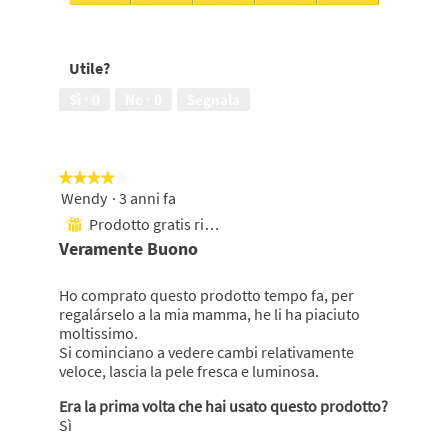
5
su
Miglioramento
5
dell'aspetto
della
Utile?
pelle,
5
Sì ·
0
No ·
0
Segnala
su
5
★★★★★
★★★★★
Wendy
·
3 anni fa
4
su
Prodotto gratis ricevuto
⊞
5
Veramente Buono
stelle.
Ho comprato questo prodotto tempo fa, per
regalárselo a la mia mamma, he li ha piaciuto
moltissimo.
Si cominciano a vedere cambi relativamente
veloce, lascia la pele fresca e luminosa.
Era la prima volta che hai usato questo prodotto?
Sì