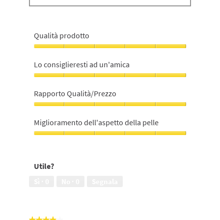
Qualità prodotto
Qualità
prodotto,
Lo consiglieresti ad un'amica
5
su
Lo
5
consiglieresti
Rapporto Qualità/Prezzo
ad
un'amica,
Rapporto
5
Qualità/Prezzo,
Miglioramento dell'aspetto della pelle
su
5
5
su
Miglioramento
5
dell'aspetto
della
Utile?
pelle,
5
Sì ·
0
No ·
0
Segnala
su
5
★★★★★
★★★★★