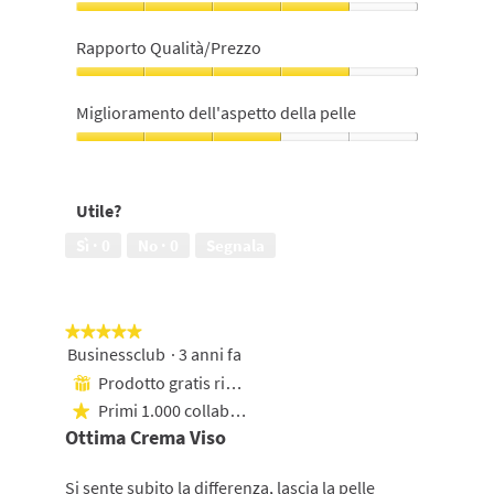
su
Lo
5
consiglieresti
Rapporto Qualità/Prezzo
ad
un'amica,
Rapporto
4
Qualità/Prezzo,
Miglioramento dell'aspetto della pelle
su
4
5
su
Miglioramento
5
dell'aspetto
della
Utile?
pelle,
3
Sì ·
0
No ·
0
Segnala
su
5
★★★★★
★★★★★
Businessclub
·
3 anni fa
5
su
Prodotto gratis ricevuto
⊞
5
Primi 1.000 collaboratori
★
stelle.
Ottima Crema Viso
Si sente subito la differenza, lascia la pelle