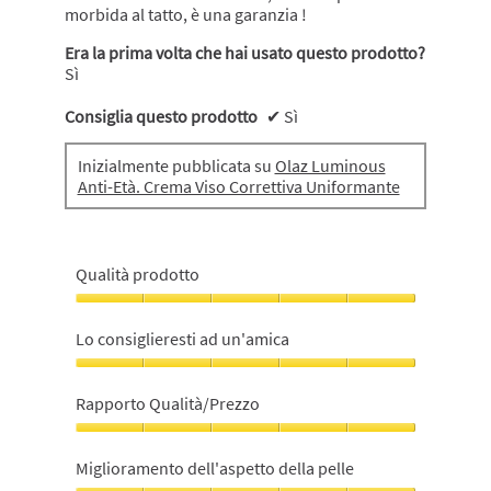
morbida al tatto, è una garanzia !
Era la prima volta che hai usato questo prodotto?
Sì
Consiglia questo prodotto
✔
Sì
Inizialmente pubblicata su
Olaz Luminous
Anti-Età. Crema Viso Correttiva Uniformante
Qualità prodotto
Qualità
prodotto,
Lo consiglieresti ad un'amica
5
su
Lo
5
consiglieresti
Rapporto Qualità/Prezzo
ad
un'amica,
Rapporto
5
Qualità/Prezzo,
Miglioramento dell'aspetto della pelle
su
5