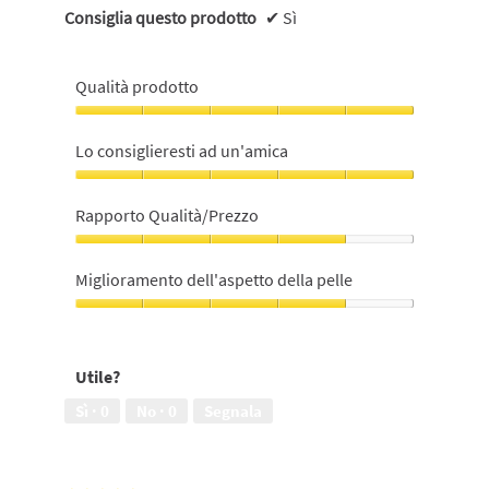
Consiglia questo prodotto
✔
Sì
Qualità prodotto
Qualità
prodotto,
Lo consiglieresti ad un'amica
5
su
Lo
5
consiglieresti
Rapporto Qualità/Prezzo
ad
un'amica,
Rapporto
5
Qualità/Prezzo,
Miglioramento dell'aspetto della pelle
su
4
5
su
Miglioramento
5
dell'aspetto
della
Utile?
pelle,
4
Sì ·
0
No ·
0
Segnala
su
5