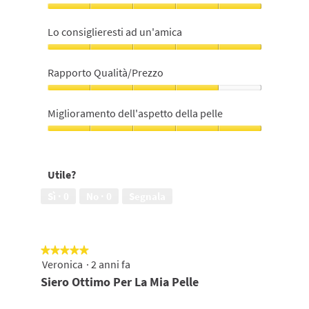
Qualità
prodotto,
Lo consiglieresti ad un'amica
5
su
Lo
5
consiglieresti
Rapporto Qualità/Prezzo
ad
un'amica,
Rapporto
5
Qualità/Prezzo,
Miglioramento dell'aspetto della pelle
su
4
5
su
Miglioramento
5
dell'aspetto
della
Utile?
pelle,
5
Sì ·
0
No ·
0
Segnala
su
5
★★★★★
★★★★★
Veronica
·
2 anni fa
5
su
Siero Ottimo Per La Mia Pelle
5
stelle.