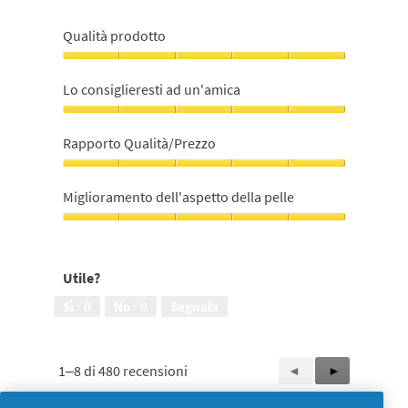
Qualità prodotto
Qualità
prodotto,
Lo consiglieresti ad un'amica
5
su
Lo
5
consiglieresti
Rapporto Qualità/Prezzo
ad
un'amica,
Rapporto
5
Qualità/Prezzo,
Miglioramento dell'aspetto della pelle
su
5
5
su
Miglioramento
5
dell'aspetto
della
Utile?
pelle,
5
Sì ·
0
No ·
0
Segnala
su
5
1–8 di 480 recensioni
Precedente
◄
Successiva
►
Reviews
Reviews