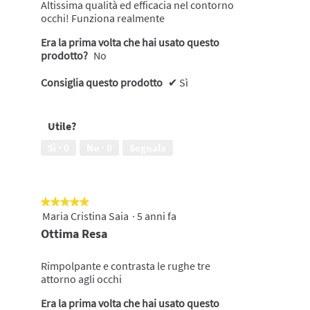
Altissima qualità ed efficacia nel contorno
occhi! Funziona realmente
Era la prima volta che hai usato questo
prodotto?
No
Consiglia questo prodotto
✔
Sì
Utile?
Sì ·
0
No ·
0
Segnala
★★★★★
★★★★★
Maria Cristina Saia
·
5 anni fa
5
su
Ottima Resa
5
stelle.
Rimpolpante e contrasta le rughe tre
attorno agli occhi
Era la prima volta che hai usato questo