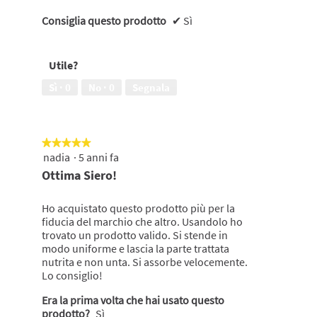
Consiglia questo prodotto
✔
Sì
Utile?
Sì ·
0
No ·
0
Segnala
★★★★★
★★★★★
nadia
·
5 anni fa
5
su
Ottima Siero!
5
stelle.
Ho acquistato questo prodotto più per la
fiducia del marchio che altro. Usandolo ho
trovato un prodotto valido. Si stende in
modo uniforme e lascia la parte trattata
nutrita e non unta. Si assorbe velocemente.
Lo consiglio!
Era la prima volta che hai usato questo
prodotto?
Sì