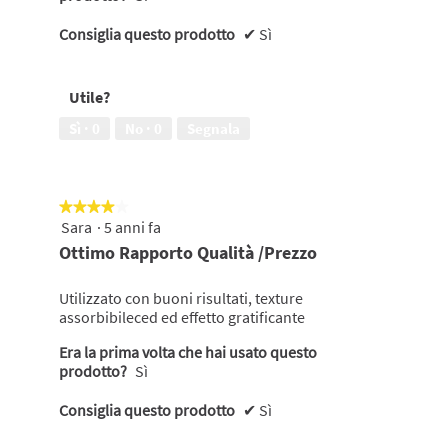
Consiglia questo prodotto
✔
Sì
Utile?
Sì ·
0
No ·
0
Segnala
★★★★★
★★★★★
Sara
·
5 anni fa
4
su
Ottimo Rapporto Qualità /prezzo
5
stelle.
Utilizzato con buoni risultati, texture
assorbibileced ed effetto gratificante
Era la prima volta che hai usato questo
prodotto?
Sì
Consiglia questo prodotto
✔
Sì