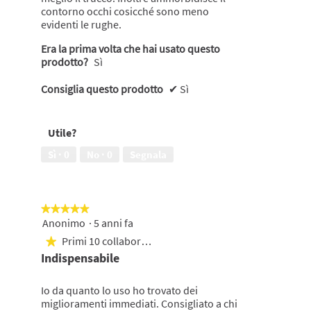
contorno occhi cosicché sono meno
evidenti le rughe.
Era la prima volta che hai usato questo
prodotto?
Sì
Consiglia questo prodotto
✔
Sì
Utile?
Sì ·
0
No ·
0
Segnala
★★★★★
★★★★★
Anonimo
·
5 anni fa
5
su
Primi 10 collaboratori
★
5
Indispensabile
stelle.
Io da quanto lo uso ho trovato dei
miglioramenti immediati. Consigliato a chi