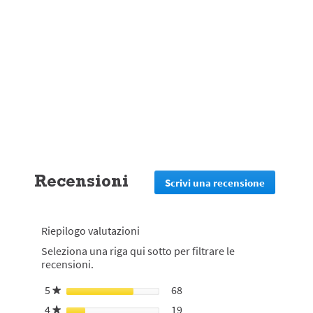
Recensioni
Scrivi una recensione
.
Questa
azione
reindirizz
Riepilogo valutazioni
alla
pagina
Seleziona una riga qui sotto per filtrare le
di
recensioni.
login
5
stelle
68
68 recensioni con 5 stelle.
Seleziona per filtrare le rec
★
4
stelle
19
19 recensioni con 4 stelle.
Seleziona per filtrare le rec
★