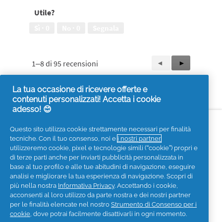
Utile?
Sì ·
0
No ·
0
Segnala
1–8 di 95 recensioni
Precedente
◄
Successiva
►
Reviews
Reviews
La tua occasione di ricevere offerte e
contenuti personalizzati! Accetta i cookie
adesso! 😊
Accessibilità
Contattaci
Visita it.pg.com
Questo sito utilizza cookie strettamente necessari per finalità
tecniche. Con il tuo consenso, noi e
i nostri partner
Seguici sui social
utilizzeremo cookie, pixel e tecnologie simili (“cookie”) propri e
di terze parti anche per inviarti pubblicità personalizzata in
base al tuo profilo e alle tue abitudini di navigazione, eseguire
analisi e migliorare la tua esperienza di navigazione. Scopri di
più nella nostra
Informativa Privacy
. Accettando i cookie,
acconsenti al loro utilizzo da parte nostra e dei nostri partner
Privacy
Informativa sui Cookies
per le finalità elencate nel nostro
Strumento di Consenso per i
Termini e Condizioni
I Miei Dati
cookie
, dove potrai facilmente disattivarli in ogni momento.