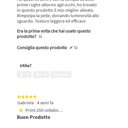
seguito
prime rughe attorno agli occhi, ho trovato
in questo prodotto il mio miglior alleato.
Rimpolpa la pelle, donando luminosità allo
sguardo. Texture leggera ed efficace
Era la prima volta che hai usato questo
prodotto?
Sì
Consiglia questo prodotto
✔
Sì
Utile?
Sì ·
0
No ·
0
Segnala
★★★★★
★★★★★
Gabriela
·
4 anni fa
5
su
Primi 250 collaboratori
★
5
Buon Prodotto
stelle.