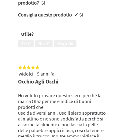
prodotto?
Sì
Consiglia questo prodotto
✔
Sì
Utile?
Sì ·
0
No ·
0
Segnala
★★★★★
★★★★★
widolci
·
5 anni fa
5
su
Occhio Agli Occhi
5
stelle.
Ho voluto provare questo siero perché la
marca Olaz per me è indice di buoni
prodotti che
uso da diversi anni. Uso il siero soprattutto
al mattino e ne sono soddisfatta perché si
assorbe facilmente e non lascia la pelle
delle palpebre appiccicosa, così da tenere
meglio il trucco. Inoltre ammorbidisce il