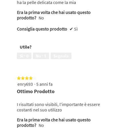
ha la pelle delicata come la mia
Era la prima volta che hai usato questo
prodotto?
No
Consiglia questo prodotto
✔
Sì
Utile?
Sì ·
0
No ·
1
Segnala
★★★★★
★★★★★
enry693
·
5 anni fa
4
su
Ottimo Prodotto
5
stelle.
I risultati sono visibili, l'importante è essere
costanti nel suo utilizzo
Era la prima volta che hai usato questo
prodotto?
No