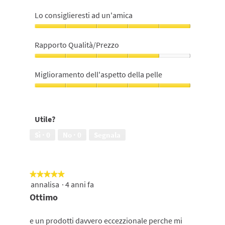
Qualità
prodotto,
Lo consiglieresti ad un'amica
5
su
Lo
5
consiglieresti
Rapporto Qualità/Prezzo
ad
un'amica,
Rapporto
5
Qualità/Prezzo,
Miglioramento dell'aspetto della pelle
su
4
5
su
Miglioramento
5
dell'aspetto
della
Utile?
pelle,
5
Sì ·
0
No ·
0
Segnala
su
5
★★★★★
★★★★★
annalisa
·
4 anni fa
5
su
Ottimo
5
stelle.
e un prodotti davvero eccezzionale perche mi