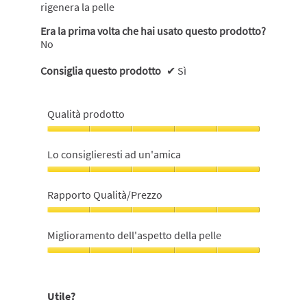
rigenera la pelle
Era la prima volta che hai usato questo prodotto?
No
Consiglia questo prodotto
✔
Sì
Qualità prodotto
Qualità
prodotto,
Lo consiglieresti ad un'amica
5
su
Lo
5
consiglieresti
Rapporto Qualità/Prezzo
ad
un'amica,
Rapporto
5
Qualità/Prezzo,
Miglioramento dell'aspetto della pelle
su
5
5
su
Miglioramento
5
dell'aspetto
della
Utile?
pelle,