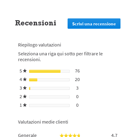
Recensioni
Scrivi una recensione
.
Questa
azione
reindirizz
Riepilogo valutazioni
alla
pagina
Seleziona una riga qui sotto per filtrare le
di
recensioni.
login
5
stelle
76
76 recensioni con 5 stelle.
Seleziona per filtrare le rec
★
4
stelle
20
20 recensioni con 4 stelle.
Seleziona per filtrare le rec
★
3
stelle
3
3 recensioni con 3 stelle.
Seleziona per filtrare le rece
★
2
stelle
0
0 recensioni con 2 stelle.
Seleziona per filtrare le rece
★
1
stelle
0
0 recensioni con 1 stella.
Seleziona per filtrare le rece
★
Valutazioni medie clienti
Generale,
Generale
4.7
★★★★★
★★★★★