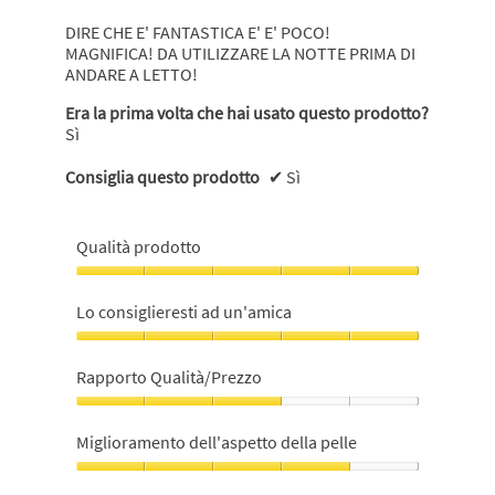
di
seguito
DIRE CHE E' FANTASTICA E' E' POCO!
MAGNIFICA! DA UTILIZZARE LA NOTTE PRIMA DI
ANDARE A LETTO!
Era la prima volta che hai usato questo prodotto?
Sì
Consiglia questo prodotto
✔
Sì
Qualità prodotto
Qualità
prodotto,
Lo consiglieresti ad un'amica
5
su
Lo
5
consiglieresti
Rapporto Qualità/Prezzo
ad
un'amica,
Rapporto
5
Qualità/Prezzo,
Miglioramento dell'aspetto della pelle
su
3
5
su
Miglioramento