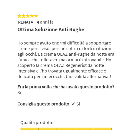
5
★★★★★
★★★★★
RENATA
·
4 anni fa
5
su
Ottima Soluzione Anti Rughe
5
stelle.
Ho sempre avuto enormi difficoltà a sopportare
creme per il viso, perché soffro di forti irritazioni
agli occhi. La crema OLAZ anti-rughe da notte era
l'unica che tolleravo, ma ormai è introvabile. Ho
scoperto la crema OLAZ Regenerist da notte
intensiva e l'ho trovata ugualmente efficace e
delicata per i miei occhi. Una valida alternativa!!
Era la prima volta che hai usato questo prodotto?
Sì
Consiglia questo prodotto
✔
Sì
Qualità prodotto