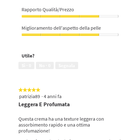
su
Lo
5
consiglieresti
Rapporto Qualità/Prezzo
ad
un'amica,
Rapporto
4
Qualità/Prezzo,
Miglioramento dell'aspetto della pelle
su
4
5
su
Miglioramento
5
dell'aspetto
della
Utile?
pelle,
4
Sì ·
0
No ·
0
Segnala
su
5
★★★★★
★★★★★
patrizia89
·
4 anni fa
5
su
Leggera E Profumata
5
stelle.
Questa crema ha una texture leggera con
assorbimento rapido e una ottima
profumazione!