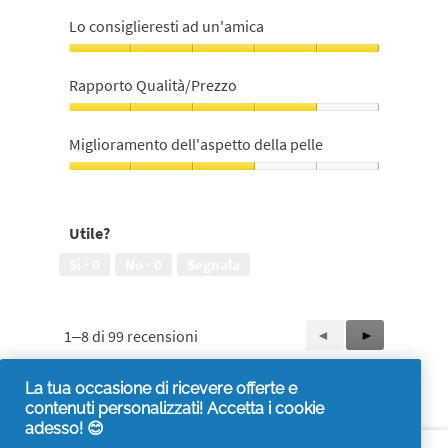
Qualità
prodotto,
Lo consiglieresti ad un'amica
5
su
Lo
5
consiglieresti
Rapporto Qualità/Prezzo
ad
un'amica,
Rapporto
5
Qualità/Prezzo,
Miglioramento dell'aspetto della pelle
su
4
5
su
Miglioramento
5
dell'aspetto
della
Utile?
pelle,
3
Sì ·
0
No ·
0
Segnala
su
5
1–8 di 99 recensioni
Precedente
◄
Successiva
►
Reviews
Reviews
La tua occasione di ricevere offerte e
contenuti personalizzati! Accetta i cookie
adesso! 😊
Accessibilità
Contattaci
Visita it.pg.com