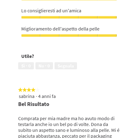
Qualità
prodotto,
Lo consiglieresti ad un'amica
5
su
Lo
5
consiglieresti
Miglioramento dell'aspetto della pelle
ad
un'amica,
Miglioramento
5
dell'aspetto
su
della
Utile?
5
pelle,
5
Sì ·
0
No ·
0
Segnala
su
5
★★★★★
★★★★★
sabrina
·
4 anni fa
4
su
Bel Risultato
5
stelle.
Comprata per mia madre ma ho avuto modo di
testarla anche io un bel po di volte. Dona da
subito un aspetto sano e luminoso alla pelle. Mi é
piaciuta abbastanza, peccato per il packaging