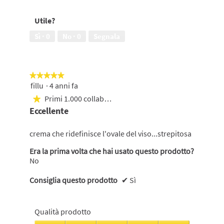
5
dell'aspetto
della
Utile?
pelle,
4
Sì ·
0
No ·
0
Segnala
su
5
★★★★★
★★★★★
fillu
·
4 anni fa
5
su
Primi 1.000 collaboratori
★
5
Eccellente
stelle.
crema che ridefinisce l'ovale del viso...strepitosa
Era la prima volta che hai usato questo prodotto?
No
Consiglia questo prodotto
✔
Sì
Qualità prodotto