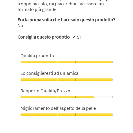
troppo piccolo, mi piacerebbe facessero un
formato più grande
Era la prima volta che hai usato questo prodotto?
No
Consiglia questo prodotto
✔
Sì
Qualità prodotto
Qualità
prodotto,
Lo consiglieresti ad un'amica
5
su
Lo
5
consiglieresti
Rapporto Qualità/Prezzo
ad
un'amica,
Rapporto
5
Qualità/Prezzo,
Miglioramento dell'aspetto della pelle
su
4
5
su
Miglioramento
5
dell'aspetto
della