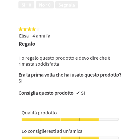
5
Sì ·
0
No ·
0
Segnala
su
5
★★★★★
★★★★★
Elisa
·
4 anni fa
4
su
Regalo
5
stelle.
Ho regalo questo prodotto e devo dire che è
rimasta soddisfatta
Era la prima volta che hai usato questo prodotto?
Sì
Consiglia questo prodotto
✔
Sì
Qualità prodotto
Qualità
prodotto,
Lo consiglieresti ad un'amica
4