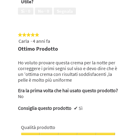
Utile?
pelle,
5
Sì ·
0
No ·
0
Segnala
su
5
★★★★★
★★★★★
Carla
·
4 anni fa
5
su
Ottimo Prodotto
5
stelle.
Ho voluto provare questa crema per la notte per
correggere i primi segni sul viso e devo dire che è
un 'ottima crema con risultati soddisfacenti ,la
pelle è molto più uniforme
Era la prima volta che hai usato questo prodotto?
No
Consiglia questo prodotto
✔
Sì
Qualità prodotto