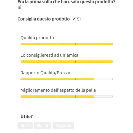
Era la prima volta che hai usato questo prodotto?
Sì
Consiglia questo prodotto
✔
Sì
Qualità prodotto
Qualità
prodotto,
Lo consiglieresti ad un'amica
5
su
Lo
5
consiglieresti
Rapporto Qualità/Prezzo
ad
un'amica,
Rapporto
5
Qualità/Prezzo,
Miglioramento dell'aspetto della pelle
su
4
5
su
Miglioramento
5
dell'aspetto
della
Utile?
pelle,
4
Sì ·
0
No ·
0
Segnala
su