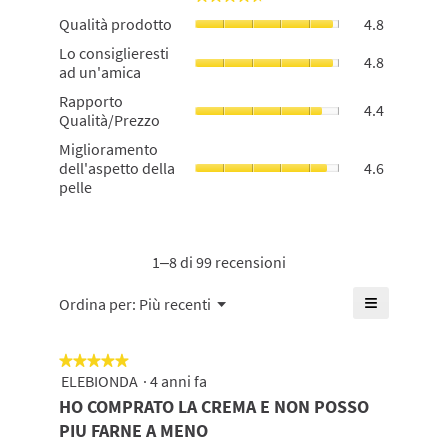
La
Qualità
Qualità prodotto
4.8
valutazion
prodotto,
media
Lo
Lo consiglieresti
La
4.8
è
consigliere
ad un'amica
valutazion
di
ad
media
Rapporto
Rapporto
4.7
un'amica,
4.4
è
Qualità/Pr
Qualità/Prezzo
su
La
di
La
5.
valutazion
Migliorame
Miglioramento
4.8
valutazion
media
dell'aspett
dell'aspetto della
4.6
su
media
è
della
pelle
5.
è
di
pelle,
di
4.8
La
4.4
su
valutazion
su
5.
media
1–8 di 99 recensioni
5.
è
di
≡
Menu
Ordina per:
Più recenti
▼
4.6
Cliccando
su
su
5.
questo
★★★★★
★★★★★
pulsante
si
ELEBIONDA
·
4 anni fa
5
aggiornerà
su
HO COMPRATO LA CREMA E NON POSSO
il
5
contenuto
PIU FARNE A MENO
mostrato
stelle.