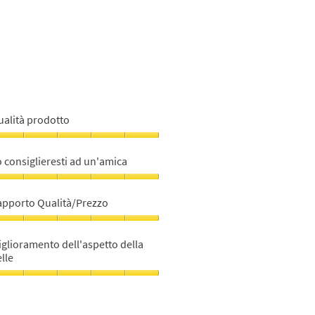
ll'aspetto
lla
lle,
u
ualità prodotto
ualità
rodotto,
 consiglieresti ad un'amica
u
o
nsiglieresti
apporto Qualità/Prezzo
d
n'amica,
apporto
ualità/Prezzo,
glioramento dell'aspetto della
u
lle
u
iglioramento
ll'aspetto
lla