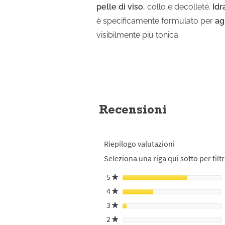
pelle di viso
, collo e decolleté.
Idr
è specificamente formulato per
ag
visibilmente più tonica.
Recensioni
Riepilogo valutazioni
Seleziona una riga qui sotto per filtr
5
stelle
★
4
stelle
★
3
stelle
★
2
stelle
★