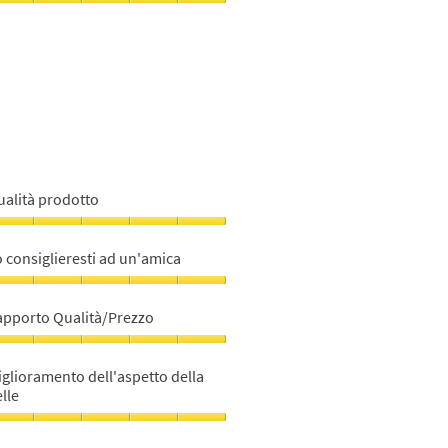
iglioramento
ll'aspetto
lla
lle,
u
ualità prodotto
ualità
rodotto,
 consiglieresti ad un'amica
u
o
nsiglieresti
apporto Qualità/Prezzo
d
n'amica,
apporto
ualità/Prezzo,
glioramento dell'aspetto della
u
lle
u
iglioramento