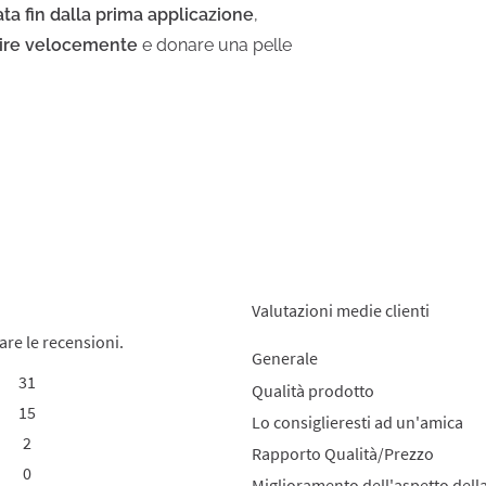
ata fin dalla prima applicazione
,
ire velocemente
e donare una pelle
Valutazioni medie clienti
are le recensioni.
Generale
31
31 recensioni con 5 stelle.
Seleziona per filtrare le recensioni con 5 stelle.
Qualità prodotto
15
15 recensioni con 4 stelle.
Seleziona per filtrare le recensioni con 4 stelle.
Lo consiglieresti ad un'amica
2
2 recensioni con 3 stelle.
Seleziona per filtrare le recensioni con 3 stelle.
Rapporto Qualità/Prezzo
0
0 recensioni con 2 stelle.
Seleziona per filtrare le recensioni con 2 stelle.
Miglioramento dell'aspetto dell