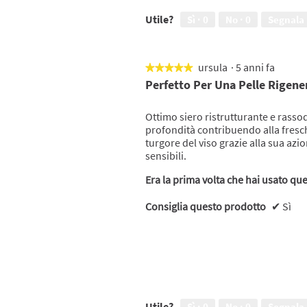
Utile?
Sì ·
0
No ·
0
Segnala
ursula
·
5 anni fa
★★★★★
★★★★★
5
Perfetto Per Una Pelle Rigene
su
5
Ottimo siero ristrutturante e rasso
stelle.
profondità contribuendo alla freschez
turgore del viso grazie alla sua azio
sensibili.
Era la prima volta che hai usato qu
Consiglia questo prodotto
✔
Sì
Utile?
Sì ·
0
No ·
0
Segnala