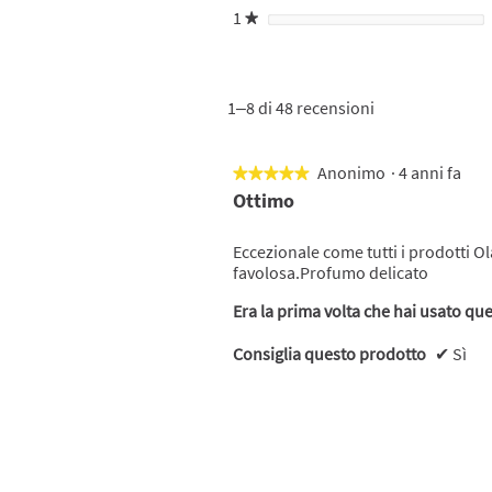
1
stelle
★
1–8 di 48 recensioni
Anonimo
·
4 anni fa
★★★★★
★★★★★
5
Ottimo
su
5
Eccezionale come tutti i prodotti O
stelle.
favolosa.Profumo delicato
Era la prima volta che hai usato qu
Consiglia questo prodotto
✔
Sì