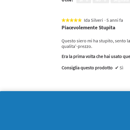
Ida Silveri
·
5 anni fa
★★★★★
★★★★★
5
Piacevolemente Stupita
su
5
Questo siero mi ha stupito, sento la
stelle.
qualita'-prezzo.
Era la prima volta che hai usato qu
Consiglia questo prodotto
✔
Sì
Utile?
Sì ·
0
No ·
0
Segnala