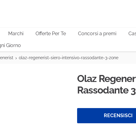
Marchi
Offerte Per Te
Concorsi a premi
Cas
ni Giorno
enerist
olaz-regenerist-siero-intensivo-rassodante-3-zone
Olaz Regeneri
Rassodante 3
RECENSISCI