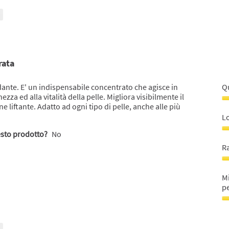
de
de
pe
5
s
5
rata
dante. E' un indispensabile concentrato che agisce in
Q
za ed alla vitalità della pelle. Migliora visibilmente il
Q
ne liftante. Adatto ad ogni tipo di pelle, anche alle più
p
Lo
5
esto prodotto?
No
s
L
5
co
R
a
u
R
5
Q
Mi
s
5
pe
5
s
5
M
de
de