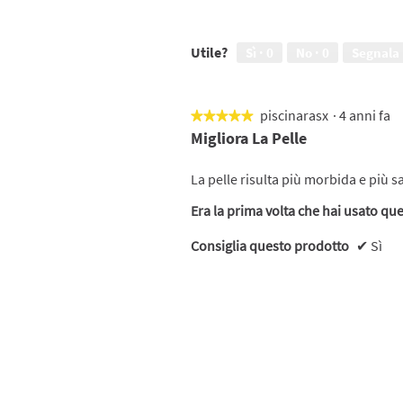
Utile?
Sì ·
0
No ·
0
Segnala
piscinarasx
·
4 anni fa
★★★★★
★★★★★
5
Migliora La Pelle
su
5
La pelle risulta più morbida e più s
stelle.
Era la prima volta che hai usato qu
Consiglia questo prodotto
✔
Sì