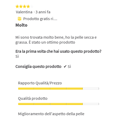
su
su
questo
★★★★★
★★★★★
pulsante
5.
si
Valentina
·
3 anni fa
4
aggiornerà
su
Prodotto gratis ricevuto
il
⊞
5
contenuto
Molto
mostrato
stelle.
di
seguito
Mi sono trovata molto bene, ho la pelle secca e
grassa. È stato un ottimo prodotto
Era la prima volta che hai usato questo prodotto?
Sì
Consiglia questo prodotto
✔
Sì
Rapporto Qualità/Prezzo
Rapporto
Qualità/Prezzo,
Qualità prodotto
4
su
Qualità
5
prodotto,
Miglioramento dell'aspetto della pelle