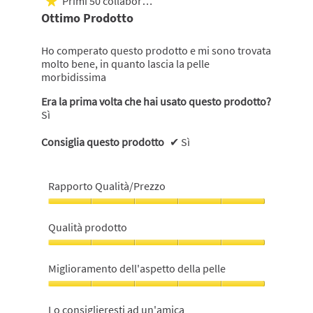
Primi 50 collaboratori
★
5
Ottimo Prodotto
stelle.
Ho comperato questo prodotto e mi sono trovata
molto bene, in quanto lascia la pelle
morbidissima
Era la prima volta che hai usato questo prodotto?
Sì
Consiglia questo prodotto
✔
Sì
Rapporto Qualità/Prezzo
Rapporto
Qualità/Prezzo,
Qualità prodotto
5
su
Qualità
5
prodotto,
Miglioramento dell'aspetto della pelle
5
su
Miglioramento
5
dell'aspetto
Lo consiglieresti ad un'amica