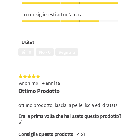
4
su
Miglioramento
5
dell'aspetto
Lo consiglieresti ad un'amica
della
pelle,
Lo
5
consiglieresti
su
ad
Utile?
5
un'amica,
4
Sì ·
0
No ·
0
Segnala
su
5
★★★★★
★★★★★
Anonimo
·
4 anni fa
5
su
Ottimo Prodotto
5
stelle.
ottimo prodotto, lascia la pelle liscia ed idratata
Era la prima volta che hai usato questo prodotto?
Sì
Consiglia questo prodotto
✔
Sì