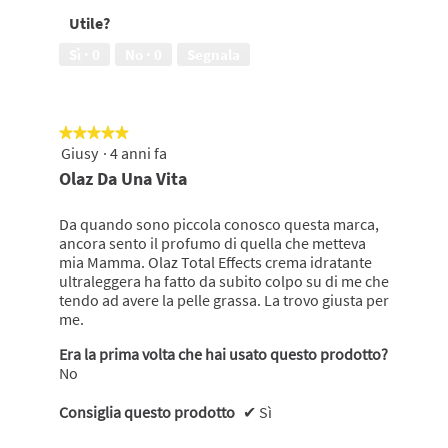
su
ad
Utile?
5
un'amica,
5
Sì ·
0
No ·
0
Segnala
su
5
★★★★★
★★★★★
Giusy
·
4 anni fa
5
su
Olaz Da Una Vita
5
stelle.
Da quando sono piccola conosco questa marca,
ancora sento il profumo di quella che metteva
mia Mamma. Olaz Total Effects crema idratante
ultraleggera ha fatto da subito colpo su di me che
tendo ad avere la pelle grassa. La trovo giusta per
me.
Era la prima volta che hai usato questo prodotto?
No
Consiglia questo prodotto
✔
Sì