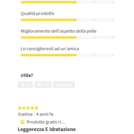
Rapporto
Qualità/Prezzo,
Qualità prodotto
3
su
Qualità
5
prodotto,
Miglioramento dell'aspetto della pelle
3
su
Miglioramento
5
dell'aspetto
Lo consiglieresti ad un'amica
della
pelle,
Lo
3
consiglieresti
su
ad
Utile?
5
un'amica,
3
Sì ·
0
No ·
0
Segnala
su
5
★★★★★
★★★★★
Evelina
·
4 anni fa
5
su
Prodotto gratis ricevuto
⊞
5
Leggerezza E Idratazione
stelle.