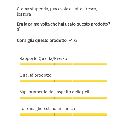
Crema stupenda, piacevole al tatto, fresca,
leggera
Era la prima volta che hai usato questo prodotto?
Sì
Consiglia questo prodotto
✔
Sì
Rapporto Qualità/Prezzo
Rapporto
Qualità/Prezzo,
Qualità prodotto
5
su
Qualità
5
prodotto,
Miglioramento dell'aspetto della pelle
5
su
Miglioramento
5
dell'aspetto
Lo consiglieresti ad un'amica
della
pelle,
Lo
5
consiglieresti