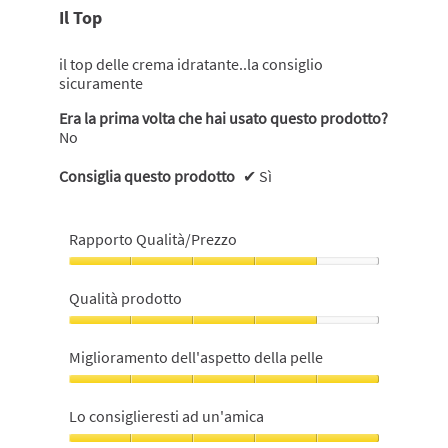
su
Il Top
5
stelle.
il top delle crema idratante..la consiglio
sicuramente
Era la prima volta che hai usato questo prodotto?
No
Consiglia questo prodotto
✔
Sì
Rapporto Qualità/Prezzo
Rapporto
Qualità/Prezzo,
Qualità prodotto
4
su
Qualità
5
prodotto,
Miglioramento dell'aspetto della pelle
4
su
Miglioramento
5
dell'aspetto
Lo consiglieresti ad un'amica
della