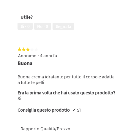
pelle,
Lo
5
consiglieresti
su
ad
Utile?
5
un'amica,
5
Sì ·
0
No ·
0
Segnala
su
5
★★★★★
★★★★★
Anonimo
·
4 anni fa
3
su
Buona
5
stelle.
Buona crema idratante per tutto il corpo e adatta
a tutte le pelli
Era la prima volta che hai usato questo prodotto?
Sì
Consiglia questo prodotto
✔
Sì
Rapporto Qualità/Prezzo