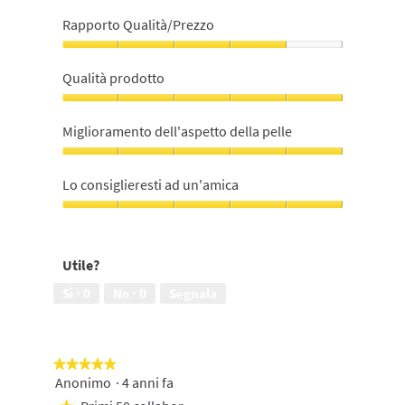
Rapporto Qualità/Prezzo
Rapporto
Qualità/Prezzo,
Qualità prodotto
4
su
Qualità
5
prodotto,
Miglioramento dell'aspetto della pelle
5
su
Miglioramento
5
dell'aspetto
Lo consiglieresti ad un'amica
della
pelle,
Lo
5
consiglieresti
su
ad
Utile?
5
un'amica,
5
Sì ·
0
No ·
0
Segnala
su
5
★★★★★
★★★★★
Anonimo
·
4 anni fa
5
su