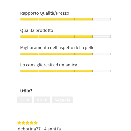
Rapporto Qualità/Prezzo
Rapporto
Qualità/Prezzo,
Qualità prodotto
4
su
Qualità
5
prodotto,
Miglioramento dell'aspetto della pelle
4
su
Miglioramento
5
dell'aspetto
Lo consiglieresti ad un'amica
della
pelle,
Lo
4
consiglieresti
su
ad
Utile?
5
un'amica,
4
Sì ·
0
No ·
0
Segnala
su
5
★★★★★
★★★★★
deborina77
·
4 anni fa
5