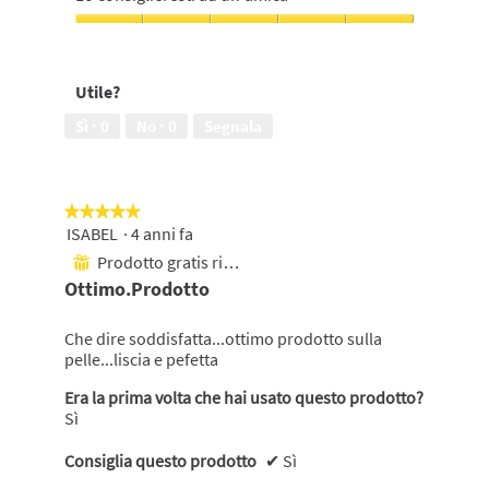
della
pelle,
Lo
5
consiglieresti
su
ad
Utile?
5
un'amica,
5
Sì ·
0
No ·
0
Segnala
su
5
★★★★★
★★★★★
ISABEL
·
4 anni fa
5
su
Prodotto gratis ricevuto
⊞
5
Ottimo.prodotto
stelle.
Che dire soddisfatta...ottimo prodotto sulla
pelle...liscia e pefetta
Era la prima volta che hai usato questo prodotto?
Sì
Consiglia questo prodotto
✔
Sì