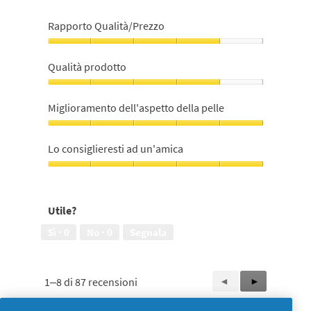
Rapporto Qualità/Prezzo
Rapporto
Qualità/Prezzo,
Qualità prodotto
4
su
Qualità
5
prodotto,
Miglioramento dell'aspetto della pelle
4
su
Miglioramento
5
dell'aspetto
Lo consiglieresti ad un'amica
della
pelle,
Lo
5
consiglieresti
su
ad
Utile?
5
un'amica,
5
Sì ·
0
No ·
0
Segnala
su
5
1–8 di 87 recensioni
Precedente
◄
Successiva
►
Reviews
Reviews