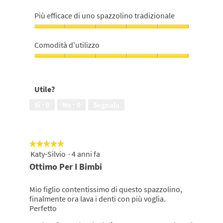
su
Rapporto
5
Qualità/Prezzo,
Più efficace di uno spazzolino tradizionale
5
su
Più
5
efficace
Comodità d'utilizzo
di
uno
Comodità
spazzolino
d'utilizzo,
tradizionale,
5
Utile?
5
su
su
5
Sì ·
0
No ·
0
Segnala
5
★★★★★
★★★★★
Katy-Silvio
·
4 anni fa
5
su
Ottimo Per I Bimbi
5
stelle.
Mio figlio contentissimo di questo spazzolino,
finalmente ora lava i denti con più voglia.
Perfetto