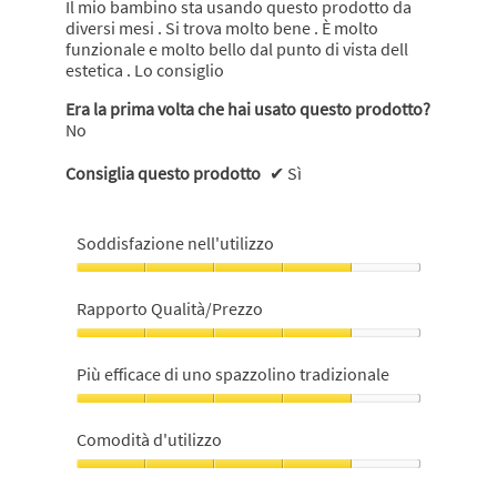
Il mio bambino sta usando questo prodotto da
diversi mesi . Si trova molto bene . È molto
funzionale e molto bello dal punto di vista dell
estetica . Lo consiglio
Era la prima volta che hai usato questo prodotto?
No
Consiglia questo prodotto
✔
Sì
Soddisfazione nell'utilizzo
Soddisfazione
nell'utilizzo,
Rapporto Qualità/Prezzo
4
su
Rapporto
5
Qualità/Prezzo,
Più efficace di uno spazzolino tradizionale
4
su
Più
5
efficace
Comodità d'utilizzo
di
uno
Comodità