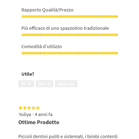
Soddisfazione
nell'utilizzo,
Rapporto Qualità/Prezzo
5
su
Rapporto
5
Qualità/Prezzo,
Più efficace di uno spazzolino tradizionale
5
su
Più
5
efficace
Comodità d'utilizzo
di
uno
Comodità
spazzolino
d'utilizzo,
tradizionale,
5
Utile?
5
su
su
5
Sì ·
0
No ·
0
Segnala
5
★★★★★
★★★★★
Yuliya
·
4 anni fa
5
su
Ottimo Prodotto
5
stelle.
Piccoli dentini puliti e sistemati, i bimbi contenti