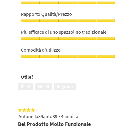
Soddisfazione
nell'utilizzo,
Rapporto Qualità/Prezzo
5
su
Rapporto
5
Qualità/Prezzo,
Più efficace di uno spazzolino tradizionale
5
su
Più
5
efficace
Comodità d'utilizzo
di
uno
Comodità
spazzolino
d'utilizzo,
tradizionale,
5
Utile?
5
su
su
5
Sì ·
0
No ·
0
Segnala
5
★★★★★
★★★★★
Antonella89anto89
·
4 anni fa
4
su
Bel Prodotto Molto Funzionale
5
stelle.