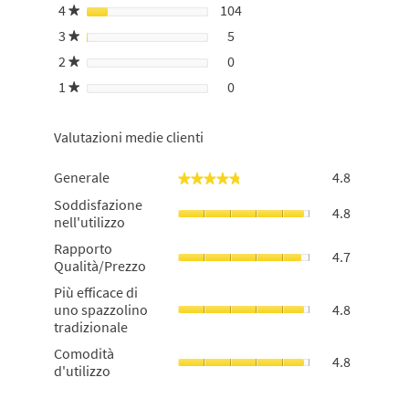
4
stelle
104
104 recensioni con 4 stelle.
Seleziona per filtrare le rec
★
3
stelle
5
5 recensioni con 3 stelle.
Seleziona per filtrare le rece
★
2
stelle
0
0 recensioni con 2 stelle.
Seleziona per filtrare le rece
★
1
stelle
0
0 recensioni con 1 stella.
Seleziona per filtrare le rece
★
Valutazioni medie clienti
Generale,
Generale
4.8
★★★★★
★★★★★
La
Soddisfazi
Soddisfazione
valutazion
4.8
nell'utilizzo
nell'utilizzo
media
La
è
Rapporto
Rapporto
valutazion
4.7
di
Qualità/Pr
Qualità/Prezzo
media
4.8
La
è
Più
Più efficace di
su
valutazion
di
efficace
uno spazzolino
4.8
5.
media
4.8
di
tradizionale
è
su
uno
di
Comodità
Comodità
5.
spazzolino
4.8
4.7
d'utilizzo,
d'utilizzo
tradizional
su
La
La
5.
valutazion
valutazion