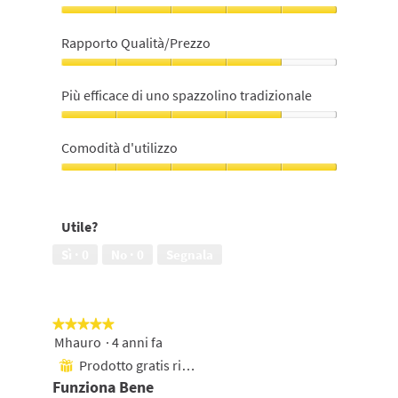
Soddisfazione
nell'utilizzo,
Rapporto Qualità/Prezzo
5
su
Rapporto
5
Qualità/Prezzo,
Più efficace di uno spazzolino tradizionale
4
su
Più
5
efficace
Comodità d'utilizzo
di
uno
Comodità
spazzolino
d'utilizzo,
tradizionale,
5
Utile?
4
su
su
5
Sì ·
0
No ·
0
Segnala
5
★★★★★
★★★★★
Mhauro
·
4 anni fa
5
su
Prodotto gratis ricevuto
⊞
5
Funziona Bene
stelle.