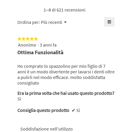
media
media
è
1–8 di 621 recensioni
è
di
di
4.8
≡
Menu
4.8
Ordina per:
Più recenti
▼
su
su
Cliccando
5.
su
5.
questo
★★★★★
★★★★★
pulsante
si
Anonimo
·
3 anni fa
5
aggiornerà
su
Ottima Funzionalità
il
5
contenuto
mostrato
stelle.
di
Ho comprato lo spazzolino per mio figlio di 7
seguito
anni è un modo divertente per lavarsi i denti oltre
a pulirli nel modo efficace. molto soddisfatta
consigliato
Era la prima volta che hai usato questo prodotto?
Sì
Consiglia questo prodotto
✔
Sì
Soddisfazione nell'utilizzo