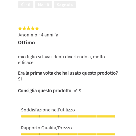
su
5
Sì ·
0
No ·
0
Segnala
5
★★★★★
★★★★★
Anonimo
·
4 anni fa
5
su
Ottimo
5
stelle.
mio figlio si lava i denti divertendosi, molto
efficace
Era la prima volta che hai usato questo prodotto?
Sì
Consiglia questo prodotto
✔
Sì
Soddisfazione nell'utilizzo
Soddisfazione
nell'utilizzo,
Rapporto Qualità/Prezzo
5