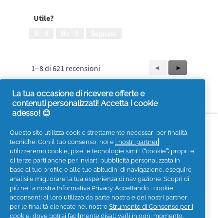
spazzolino
d'utilizzo,
tradizionale,
4
Utile?
4
su
su
5
Sì ·
0
No ·
0
Segnala
5
1–8 di 621 recensioni
Precedente
◄
Successiva
►
Reviews
Reviews
La tua occasione di ricevere offerte e
contenuti personalizzati! Accetta i cookie
adesso! 😊
Accessibilità
Contattaci
Visita it.pg.com
Questo sito utilizza cookie strettamente necessari per finalità
tecniche. Con il tuo consenso, noi e
i nostri partner
Seguici sui social
utilizzeremo cookie, pixel e tecnologie simili (“cookie”) propri e
di terze parti anche per inviarti pubblicità personalizzata in
base al tuo profilo e alle tue abitudini di navigazione, eseguire
analisi e migliorare la tua esperienza di navigazione. Scopri di
più nella nostra
Informativa Privacy
. Accettando i cookie,
acconsenti al loro utilizzo da parte nostra e dei nostri partner
Privacy
Informativa sui Cookies
per le finalità elencate nel nostro
Strumento di Consenso per i
Termini e Condizioni
I Miei Dati
cookie
, dove potrai facilmente disattivarli in ogni momento.