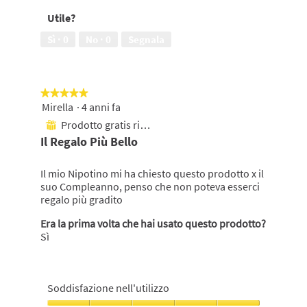
tradizionale,
5
Utile?
5
su
su
5
Sì ·
0
No ·
0
Segnala
5
★★★★★
★★★★★
Mirella
·
4 anni fa
5
su
Prodotto gratis ricevuto
⊞
5
Il Regalo Più Bello
stelle.
Il mio Nipotino mi ha chiesto questo prodotto x il
suo Compleanno, penso che non poteva esserci
regalo più gradito
Era la prima volta che hai usato questo prodotto?
Sì
Soddisfazione nell'utilizzo