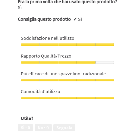
Era la prima volta che hai usato questo prodotto?
Sì
Consiglia questo prodotto
✔
Sì
Soddisfazione nell'utilizzo
Soddisfazione
nell'utilizzo,
Rapporto Qualità/Prezzo
5
su
Rapporto
5
Qualità/Prezzo,
Più efficace di uno spazzolino tradizionale
4
su
Più
5
efficace
Comodità d'utilizzo
di
uno
Comodità
spazzolino
d'utilizzo,
tradizionale,
5
Utile?
5
su
su
5
Sì ·
0
No ·
0
Segnala
5