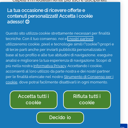
La tua occasione di ricevere offerte e
Recensioni
Scrivi una recensione
.
contenuti personalizzati! Accetta i cookie
Questa
adesso! 😊
azione
reindirizz
Questo sito utilizza cookie strettamente necessari per finalità
Riepilogo valutazioni
alla
tecniche. Con il tuo consenso, noi e
i nostri partner
pagina
Seleziona una riga qui sotto per filtrare le
utilizzeremo cookie, pixel e tecnologie simili (“cookie”) propri e
di
recensioni.
di terze parti anche per inviarti pubblicità personalizzata in
login
base al tuo profilo e alle tue abitudini di navigazione, eseguire
5
stelle
5
5 recensioni con 5 stelle.
Seleziona per filtrare le rece
★
analisi e migliorare la tua esperienza di navigazione. Scopri di
4
stelle
2
più nella nostra
Informativa Privacy
. Accettando i cookie,
2 recensioni con 4 stelle.
Seleziona per filtrare le rece
★
acconsenti al loro utilizzo da parte nostra e dei nostri partner
3
stelle
0
0 recensioni con 3 stelle.
Seleziona per filtrare le rece
★
per le finalità elencate nel nostro
Strumento di Consenso per i
2
stelle
0
0 recensioni con 2 stelle.
Seleziona per filtrare le rece
cookie
, dove potrai facilmente disattivarli in ogni momento.
★
1
stelle
0
0 recensioni con 1 stella.
Seleziona per filtrare le rece
★
Accetta tutti i
Rifiuta tutti i
cookie
cookie
Valutazioni medie clienti
Generale,
Decido io
Generale
4.7
★★★★★
★★★★★
La
valutazione
Consenso per i cookie