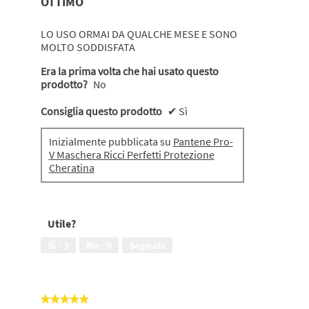
OTTIMO
5
stelle.
LO USO ORMAI DA QUALCHE MESE E SONO
MOLTO SODDISFATA
Era la prima volta che hai usato questo
prodotto?
No
Consiglia questo prodotto
✔
Sì
Inizialmente pubblicata su
Pantene Pro-
V Maschera Ricci Perfetti Protezione
Cheratina
Utile?
Sì ·
3
No ·
0
Segnala
★★★★★
★★★★★