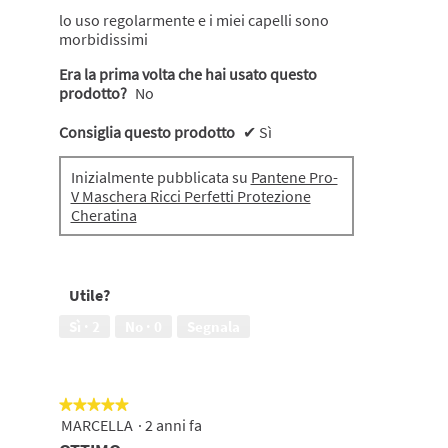
stelle.
lo uso regolarmente e i miei capelli sono
morbidissimi
Era la prima volta che hai usato questo
prodotto?
No
Consiglia questo prodotto
✔
Sì
Inizialmente pubblicata su
Pantene Pro-
V Maschera Ricci Perfetti Protezione
Cheratina
Utile?
Sì ·
2
No ·
0
Segnala
★★★★★
★★★★★
MARCELLA
·
2 anni fa
5
su