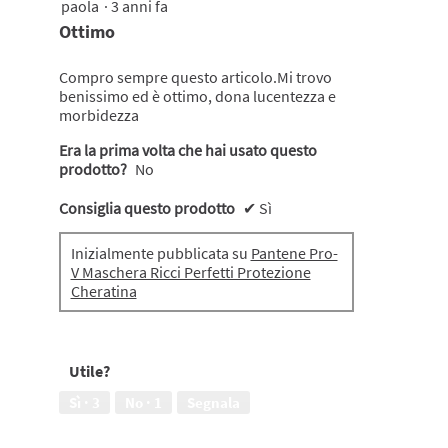
paola
·
3 anni fa
5
su
Ottimo
5
stelle.
Compro sempre questo articolo.Mi trovo
benissimo ed è ottimo, dona lucentezza e
morbidezza
Era la prima volta che hai usato questo
prodotto?
No
Consiglia questo prodotto
✔
Sì
Inizialmente pubblicata su
Pantene Pro-
V Maschera Ricci Perfetti Protezione
Cheratina
Utile?
Sì ·
3
No ·
1
Segnala