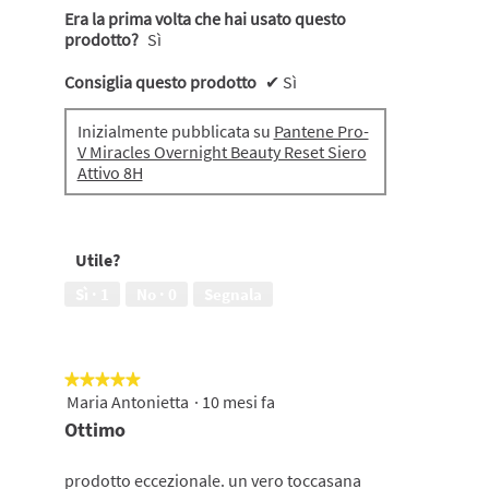
Era la prima volta che hai usato questo
prodotto?
Sì
Consiglia questo prodotto
✔
Sì
Inizialmente pubblicata su
Pantene Pro-
V Miracles Overnight Beauty Reset Siero
Attivo 8H
Utile?
Sì ·
1
No ·
0
Segnala
★★★★★
★★★★★
Maria Antonietta
·
10 mesi fa
5
su
Ottimo
5
stelle.
prodotto eccezionale. un vero toccasana