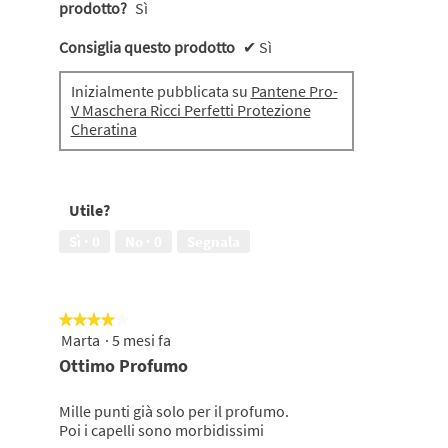
prodotto?
Sì
Consiglia questo prodotto
✔
Sì
Inizialmente pubblicata su
Pantene Pro-
V Maschera Ricci Perfetti Protezione
Cheratina
Utile?
Sì ·
0
No ·
0
Segnala
★★★★★
★★★★★
Marta
·
5 mesi fa
4
su
Ottimo Profumo
5
stelle.
Mille punti già solo per il profumo.
Poi i capelli sono morbidissimi