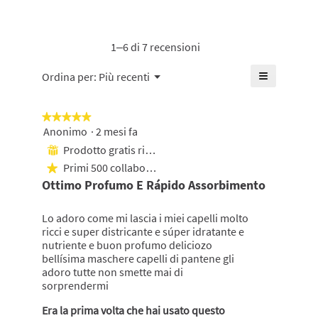
valutazione
media
è
1–6 di 7 recensioni
di
4.7
≡
Menu
Ordina per:
Più recenti
▼
su
Cliccando
5.
su
questo
★★★★★
★★★★★
pulsante
si
Anonimo
·
2 mesi fa
5
aggiornerà
su
Prodotto gratis ricevuto
il
⊞
5
contenuto
Primi 500 collaboratori
★
mostrato
stelle.
di
Ottimo Profumo E Rápido Assorbimento
seguito
Lo adoro come mi lascia i miei capelli molto
ricci e super districante e súper idratante e
nutriente e buon profumo deliciozo
bellísima maschere capelli di pantene gli
adoro tutte non smette mai di
sorprendermi
Era la prima volta che hai usato questo