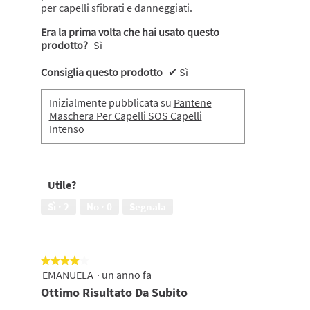
per capelli sfibrati e danneggiati.
Era la prima volta che hai usato questo
prodotto?
Sì
Consiglia questo prodotto
✔
Sì
Inizialmente pubblicata su
Pantene
Maschera Per Capelli SOS Capelli
Intenso
Utile?
Sì ·
2
No ·
0
Segnala
★★★★★
★★★★★
EMANUELA
·
un anno fa
4
su
Ottimo Risultato Da Subito
5