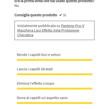
Era la prima volta che hai usato questo prodotto?
No
Consiglia questo prodotto
✔
Sì
Inizialmente pubblicata su
Pantene Pro-V
Maschera Lisci Effetto Seta Protezione
Cheratina
Rende i capelli lisci e setosi
Rende
i
Lascia i capelli idratati
capelli
lisci
Lascia
e
i
Elimina l'effetto crespo
setosi,
capelli
5
idratati,
Elimina
su
5
l'effetto
Dona ai capelli un aspetto sano
5
su
crespo,
5
5
Dona