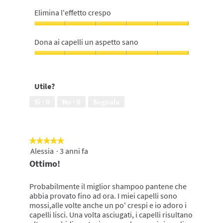
Lascia
e
i
Elimina l'effetto crespo
setosi,
capelli
5
idratati,
Elimina
su
5
l'effetto
Dona ai capelli un aspetto sano
5
su
crespo,
5
5
Dona
su
ai
5
capelli
Utile?
un
aspetto
Sì ·
0
No ·
0
Segnala
sano,
5
su
5
★★★★★
★★★★★
Alessia
·
3 anni fa
5
su
Ottimo!
5
stelle.
Probabilmente il miglior shampoo pantene che
abbia provato fino ad ora. I miei capelli sono
mossi,alle volte anche un po' crespi e io adoro i
capelli lisci. Una volta asciugati, i capelli risultano