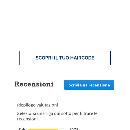
HairCode è arrivato
Rispondi e ricevi consigli e prodotti
personalizzati per i tuoi capelli
SCOPRI IL TUO HAIRCODE
Recensioni
Scrivi una recensione
.
Questa
azione
reindirizz
Riepilogo valutazioni
alla
pagina
Seleziona una riga qui sotto per filtrare le
di
recensioni.
login
5
stelle
1078
1078 recensioni con 5 stell
Seleziona per filtrare le re
★