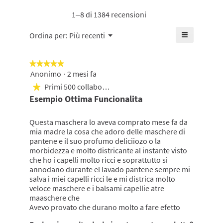
4.7
aspetto
su
di
su
sano,
1–8 di 1384 recensioni
5.
4.7
5.
La
su
valutazion
≡
Menu
5.
Ordina per:
Più recenti
▼
media
Cliccando
è
su
di
questo
★★★★★
★★★★★
pulsante
4.7
si
Anonimo
·
2 mesi fa
5
su
aggiornerà
su
Primi 500 collaboratori
5.
il
★
5
contenuto
Esempio Ottima Funcionalita
mostrato
stelle.
di
seguito
Questa maschera lo aveva comprato mese fa da
mia madre la cosa che adoro delle maschere di
pantene e il suo profumo deliciiozo o la
morbidezza e molto districante al instante visto
che ho i capelli molto ricci e soprattutto si
annodano durante el lavado pantene sempre mi
salva i miei capelli ricci le e mi districa molto
veloce maschere e i balsami capellie atre
maaschere che
Avevo provato che durano molto a fare efetto