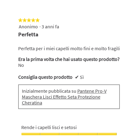
5
su
5
★★★★★
★★★★★
Anonimo
·
3 anni fa
5
su
Perfetta
5
stelle.
Perfetta per i miei capelli molto fini e molto fragili
Era la prima volta che hai usato questo prodotto?
No
Consiglia questo prodotto
✔
Sì
Inizialmente pubblicata su
Pantene Pro-V
Maschera Lisci Effetto Seta Protezione
Cheratina
Rende i capelli lisci e setosi