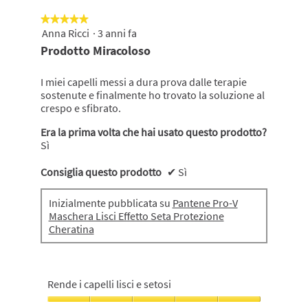
5
★★★★★
★★★★★
Anna Ricci
·
3 anni fa
5
su
Prodotto Miracoloso
5
stelle.
I miei capelli messi a dura prova dalle terapie
sostenute e finalmente ho trovato la soluzione al
crespo e sfibrato.
Era la prima volta che hai usato questo prodotto?
Sì
Consiglia questo prodotto
✔
Sì
Inizialmente pubblicata su
Pantene Pro-V
Maschera Lisci Effetto Seta Protezione
Cheratina
Rende i capelli lisci e setosi