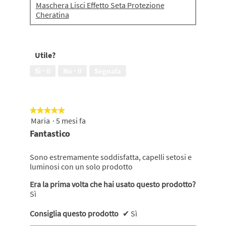
Maschera Lisci Effetto Seta Protezione
Cheratina
Utile?
Sì ·
0
No ·
0
Segnala
★★★★★
★★★★★
Maria
·
5 mesi fa
5
su
Fantastico
5
stelle.
Sono estremamente soddisfatta, capelli setosi e
luminosi con un solo prodotto
Era la prima volta che hai usato questo prodotto?
Sì
Consiglia questo prodotto
✔
Sì