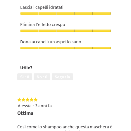
Rende
i
Lascia i capelli idratati
capelli
lisci
Lascia
e
i
Elimina l'effetto crespo
setosi,
capelli
5
idratati,
Elimina
su
5
l'effetto
Dona ai capelli un aspetto sano
5
su
crespo,
5
5
Dona
su
ai
5
capelli
Utile?
un
aspetto
Sì ·
0
No ·
0
Segnala
sano,
5
su
5
★★★★★
★★★★★
Alessia
·
3 anni fa
5
su
Ottima
5
stelle.
Così come lo shampoo anche questa maschera è