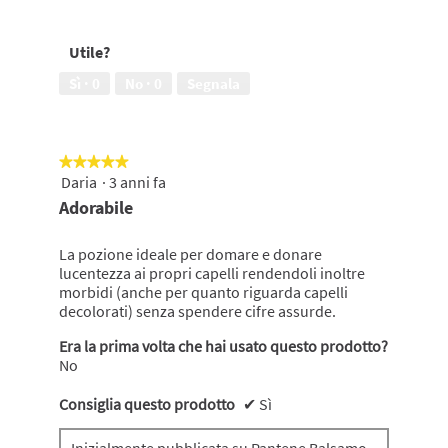
su
ai
5
capelli
Utile?
un
aspetto
Sì ·
0
No ·
0
Segnala
sano,
5
su
5
★★★★★
★★★★★
Daria
·
3 anni fa
5
su
Adorabile
5
stelle.
La pozione ideale per domare e donare
lucentezza ai propri capelli rendendoli inoltre
morbidi (anche per quanto riguarda capelli
decolorati) senza spendere cifre assurde.
Era la prima volta che hai usato questo prodotto?
No
Consiglia questo prodotto
✔
Sì