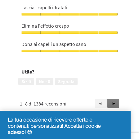
Rende
i
Lascia i capelli idratati
capelli
lisci
Lascia
e
i
Elimina l'effetto crespo
setosi,
capelli
5
idratati,
Elimina
su
5
l'effetto
Dona ai capelli un aspetto sano
5
su
crespo,
5
5
Dona
su
ai
5
capelli
Utile?
un
aspetto
Sì ·
0
No ·
0
Segnala
sano,
5
su
5
1–8 di 1384 recensioni
Precedente
◄
Successiva
►
Reviews
Reviews
La tua occasione di ricevere offerte e
contenuti personalizzati! Accetta i cookie
adesso! 😊
Accessibilità
Contattaci
Visita it.pg.com