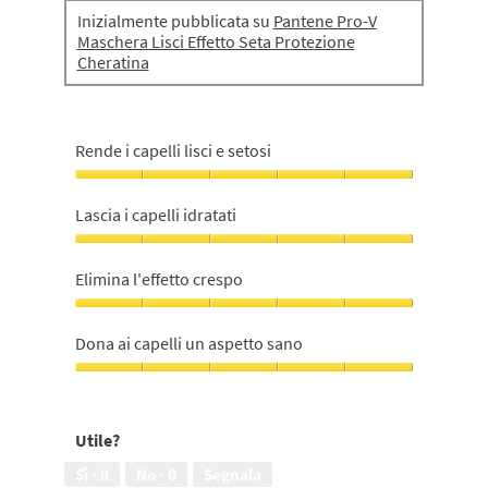
Inizialmente pubblicata su
Pantene Pro-V
Maschera Lisci Effetto Seta Protezione
Cheratina
Rende i capelli lisci e setosi
Rende
i
Lascia i capelli idratati
capelli
lisci
Lascia
e
i
Elimina l'effetto crespo
setosi,
capelli
5
idratati,
Elimina
su
5
l'effetto
Dona ai capelli un aspetto sano
5
su
crespo,
5
5
Dona
su
ai
5
capelli
Utile?
un
aspetto
Sì ·
0
No ·
0
Segnala
sano,