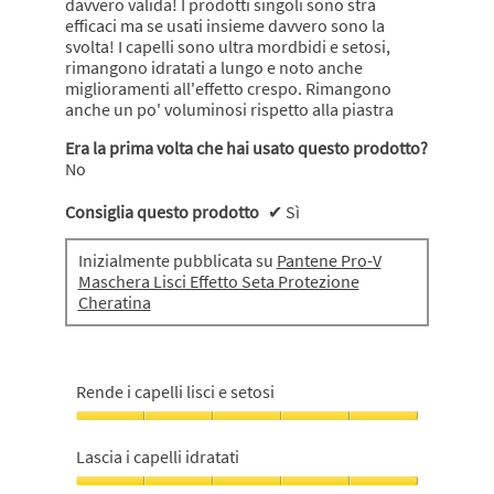
davvero valida! I prodotti singoli sono stra
efficaci ma se usati insieme davvero sono la
svolta! I capelli sono ultra mordbidi e setosi,
rimangono idratati a lungo e noto anche
miglioramenti all'effetto crespo. Rimangono
anche un po' voluminosi rispetto alla piastra
Era la prima volta che hai usato questo prodotto?
No
Consiglia questo prodotto
✔
Sì
Inizialmente pubblicata su
Pantene Pro-V
Maschera Lisci Effetto Seta Protezione
Cheratina
Rende i capelli lisci e setosi
Rende
i
Lascia i capelli idratati
capelli
lisci