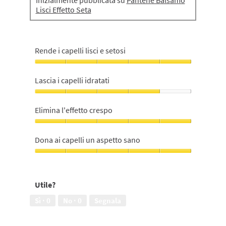
Inizialmente pubblicata su
Pantene Balsamo
Lisci Effetto Seta
Rende i capelli lisci e setosi
Rende
i
Lascia i capelli idratati
capelli
lisci
Lascia
e
i
Elimina l'effetto crespo
setosi,
capelli
5
idratati,
Elimina
su
4
l'effetto
Dona ai capelli un aspetto sano
5
su
crespo,
5
5
Dona
su
ai
5
capelli
Utile?
un
aspetto
Sì ·
0
No ·
0
Segnala
sano,
5
su