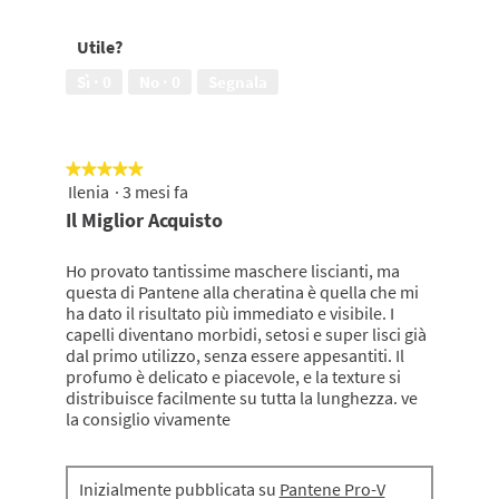
su
ai
5
capelli
Utile?
un
aspetto
Sì ·
0
No ·
0
Segnala
sano,
5
su
5
★★★★★
★★★★★
Ilenia
·
3 mesi fa
5
su
Il Miglior Acquisto
5
stelle.
Ho provato tantissime maschere liscianti, ma
questa di Pantene alla cheratina è quella che mi
ha dato il risultato più immediato e visibile. I
capelli diventano morbidi, setosi e super lisci già
dal primo utilizzo, senza essere appesantiti. Il
profumo è delicato e piacevole, e la texture si
distribuisce facilmente su tutta la lunghezza. ve
la consiglio vivamente
Inizialmente pubblicata su
Pantene Pro-V