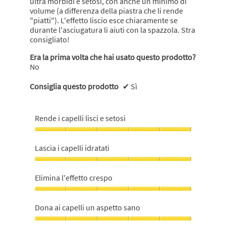
ultra morbidi e setosi, con anche un minimo di
volume (a differenza della piastra che li rende
"piatti"). L'effetto liscio esce chiaramente se
durante l'asciugatura li aiuti con la spazzola. Stra
consigliato!
Era la prima volta che hai usato questo prodotto?
No
Consiglia questo prodotto
✔
Sì
Rende i capelli lisci e setosi
Rende
i
Lascia i capelli idratati
capelli
lisci
Lascia
e
i
Elimina l'effetto crespo
setosi,
capelli
5
idratati,
Elimina
su
5
l'effetto
Dona ai capelli un aspetto sano
5
su
crespo,
5
5
Dona