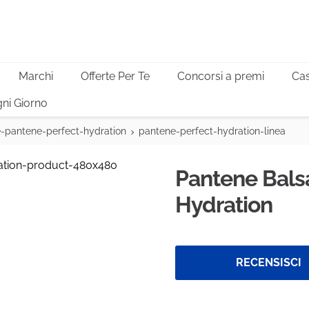
Marchi
Offerte Per Te
Concorsi a premi
Cas
ni Giorno
e-pantene-perfect-hydration
pantene-perfect-hydration-linea
Pantene Bals
Hydration
RECENSISCI