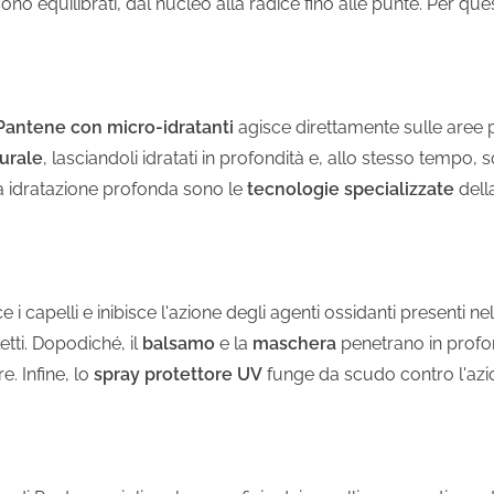
à sono equilibrati, dal nucleo alla radice fino alle punte. Per 
 Pantene con micro-idratanti
agisce direttamente sulle aree p
turale
, lasciandoli idratati in profondità e, allo stesso tempo
sta idratazione profonda sono le
tecnologie specializzate
dell
e i capelli e inibisce l'azione degli agenti ossidanti presenti n
letti. Dopodiché, il
balsamo
e la
maschera
penetrano in profond
re. Infine, lo
spray protettore UV
funge da scudo contro l'azio