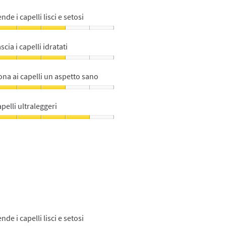
il
5.
contenuto
nde i capelli lisci e setosi
mostrato
di
seguito
ende
scia i capelli idratati
pelli
sci
ascia
na ai capelli un aspetto sano
tosi,
pelli
ratati,
ona
u
pelli ultraleggeri
u
pelli
n
pelli
spetto
traleggeri,
ano,
u
u
nde i capelli lisci e setosi