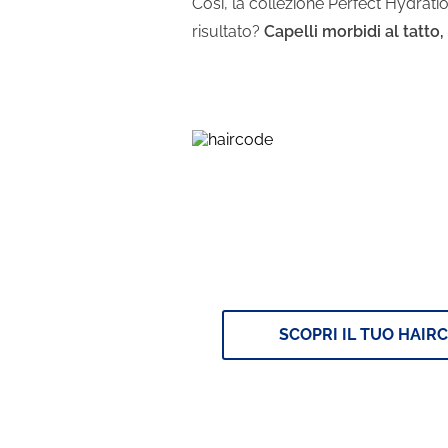
Così, la collezione Perfect Hydration 
risultato?
Capelli morbidi al tatto
HairCode è arrivato
Rispondi e ricevi consigli 
personalizzati per i tuoi ca
SCOPRI IL TUO HAIR