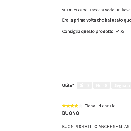
5
sui miei capelli secchi vedo un lie
stelle.
Era la prima volta che hai usato qu
Consiglia questo prodotto
✔
Sì
Utile?
Sì ·
0
No ·
0
Segnala
Elena
·
4 anni fa
★★★★★
★★★★★
4
BUONO
su
5
BUON PRODOTTO ANCHE SE MI ASP
stelle.