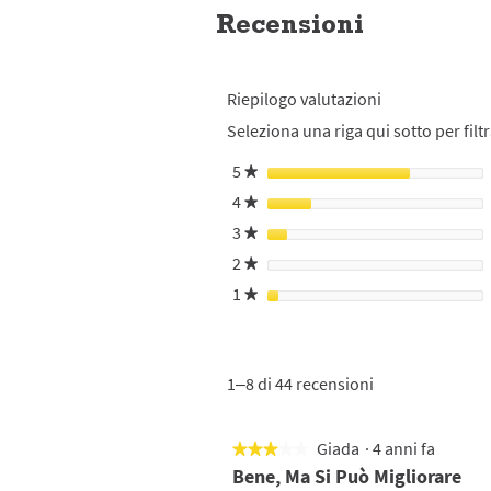
Recensioni
Riepilogo valutazioni
Seleziona una riga qui sotto per filtr
5
stelle
★
4
stelle
★
3
stelle
★
2
stelle
★
1
stelle
★
1–8 di 44 recensioni
Giada
·
4 anni fa
★★★★★
★★★★★
3
Bene, Ma Si Può Migliorare
su