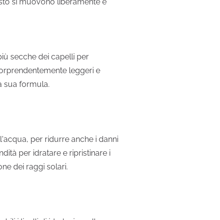
questo si muovono liberamente e
iù secche dei capelli per
, sorprendentemente leggeri e
a sua formula.
ell'acqua, per ridurre anche i danni
ità per idratare e ripristinare i
ne dei raggi solari.