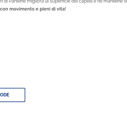
di Pantene migliora la superficie dei capelli e ne mantiene stabil
, con movimento e pieni di vita!
e prodotti
pelli
CODE