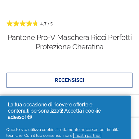
4.7
Pantene Pro-V Maschera Ricci Perfetti
Protezione Cheratina
RECENSISCI
La tua occasione di ricevere offerte e
contenuti personalizzati! Accetta i cookie
adesso! 😊
Accessibilità
Contattaci
Visita it.pg.com
Questo sito utilizza cookie strettamente necessari per finalità
tecniche. Con il tuo consenso, noi e
i nostri partner
Seguici sui social