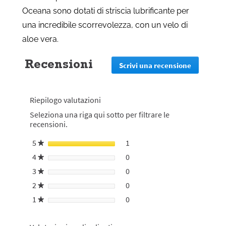
Oceana sono dotati di striscia lubrificante per
una incredibile scorrevolezza, con un velo di
aloe vera.
Recensioni
Scrivi una recensione
.
Questa
azione
reindirizz
Riepilogo valutazioni
alla
pagina
Seleziona una riga qui sotto per filtrare le
di
recensioni.
login
5
stelle
1
1 recensione con 5 stelle.
Seleziona per filtrare le rece
★
4
stelle
0
0 recensioni con 4 stelle.
Seleziona per filtrare le rece
★
3
stelle
0
0 recensioni con 3 stelle.
Seleziona per filtrare le rece
★
2
stelle
0
0 recensioni con 2 stelle.
Seleziona per filtrare le rece
★
1
stelle
0
0 recensioni con 1 stella.
Seleziona per filtrare le rece
★