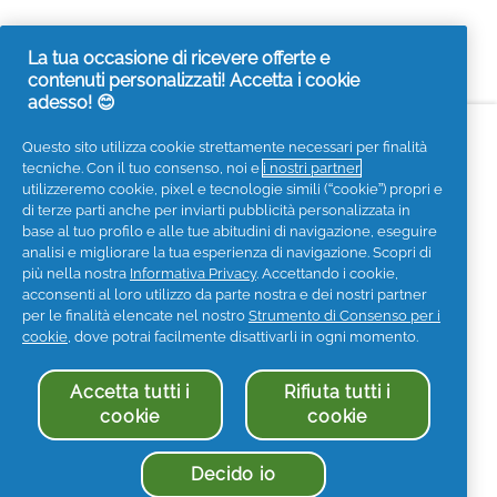
La tua occasione di ricevere offerte e
contenuti personalizzati! Accetta i cookie
adesso! 😊
Accessibilità
Contattaci
Visita it.pg.com
Questo sito utilizza cookie strettamente necessari per finalità
tecniche. Con il tuo consenso, noi e
i nostri partner
Seguici sui social
utilizzeremo cookie, pixel e tecnologie simili (“cookie”) propri e
di terze parti anche per inviarti pubblicità personalizzata in
base al tuo profilo e alle tue abitudini di navigazione, eseguire
analisi e migliorare la tua esperienza di navigazione. Scopri di
più nella nostra
Informativa Privacy
. Accettando i cookie,
acconsenti al loro utilizzo da parte nostra e dei nostri partner
Privacy
Informativa sui Cookies
per le finalità elencate nel nostro
Strumento di Consenso per i
Termini e Condizioni
I Miei Dati
cookie
, dove potrai facilmente disattivarli in ogni momento.
Informazioni societarie
Accetta tutti i
Rifiuta tutti i
Dichiarazione di accessibilità
cookie
cookie
© 2025 Procter & Gamble. Tutti i diritti sono riservati. L'uso
e l'accesso alle informazioni di questo sito sono soggetti a
Termini & Condizioni stabiliti nel nostro contratto legale.
Decido io
Procter & Gamble Holding S.r.l. - P.IVA 05269321005