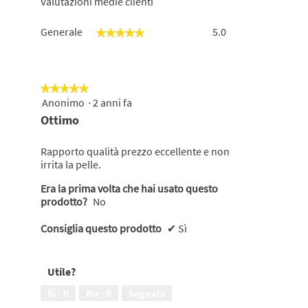
Valutazioni medie clienti
Generale,
Generale
5.0
★★★★★
★★★★★
La
valutazione
media
è
★★★★★
★★★★★
di
Anonimo
·
2 anni fa
5
5
su
su
Ottimo
5
5.
stelle.
Rapporto qualità prezzo eccellente e non
irrita la pelle.
Era la prima volta che hai usato questo
prodotto?
No
Consiglia questo prodotto
✔
Sì
Utile?
Sì ·
0
No ·
0
Segnala