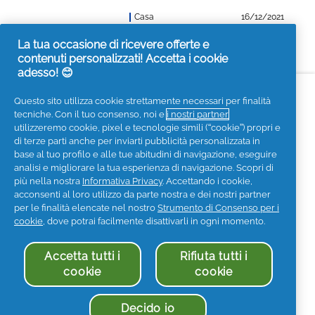
Casa
16/12/2021
La tua occasione di ricevere offerte e
contenuti personalizzati! Accetta i cookie
adesso! 😊
Accessibilità
Contattaci
Visita it.pg.com
Questo sito utilizza cookie strettamente necessari per finalità
tecniche. Con il tuo consenso, noi e
i nostri partner
Seguici sui social
utilizzeremo cookie, pixel e tecnologie simili (“cookie”) propri e
di terze parti anche per inviarti pubblicità personalizzata in
base al tuo profilo e alle tue abitudini di navigazione, eseguire
analisi e migliorare la tua esperienza di navigazione. Scopri di
più nella nostra
Informativa Privacy
. Accettando i cookie,
acconsenti al loro utilizzo da parte nostra e dei nostri partner
Privacy
Informativa sui Cookies
per le finalità elencate nel nostro
Strumento di Consenso per i
Termini e Condizioni
I Miei Dati
cookie
, dove potrai facilmente disattivarli in ogni momento.
Informazioni societarie
Accetta tutti i
Rifiuta tutti i
Dichiarazione di accessibilità
cookie
cookie
© 2025 Procter & Gamble. Tutti i diritti sono riservati. L'uso
e l'accesso alle informazioni di questo sito sono soggetti a
Termini & Condizioni stabiliti nel nostro contratto legale.
Decido io
Procter & Gamble Holding S.r.l. - P.IVA 05269321005