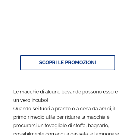
Sei alla ricerca del pulito
impeccabile?
Lasciati aiutare da P&G Per Te
SCOPRI LE PROMOZIONI
Le macchie di alcune bevande possono essere
un vero incubo!
Quando sei fuori a pranzo o a cena da amici, il
primo rimedio utile per ridurre la macchia è
procurarsi un tovagliolo di stoffa, bagnarlo,
possibilmente con acqua gassata, e tamponare